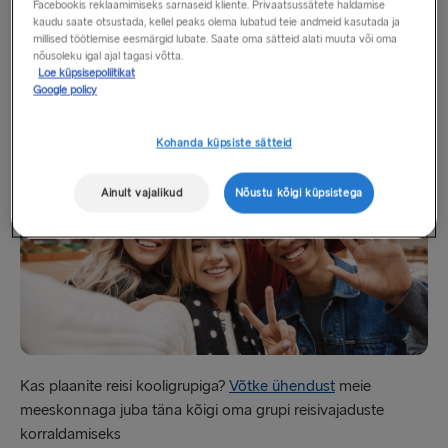
Facebookis reklaamimiseks sarnaseid kliente. Privaatsussätete haldamise
ühendust, et saaksime teid aidata. Meie grupireisihinnad on
kaudu saate otsustada, kellel peaks olema lubatud teie andmeid kasutada ja
konkurentsivõimelised ja tellimine on lihtne. Ootame juba
millised töötlemise eesmärgid lubate. Saate oma sätteid alati muuta või oma
teie seltskonda pardale.
nõusoleku igal ajal tagasi võtta.
Loe küpsisepoliitikat
Google policy
Kooligrupid
Kohanda küpsiste sätteid
Ainult vajalikud
Nõustu kõigi küpsistega
Kas plaanite reisi kooligrupiga?
Võtke ühendust
meie
meeskonnaga juba täna kõigi oma grupi reisivajaduste
korraldamiseks