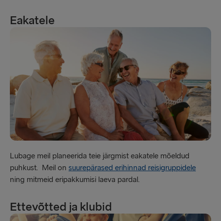
Eakatele
Lubage meil planeerida teie järgmist eakatele mõeldud
puhkust. Meil on
suurepärased erihinnad reisigruppidele
ning mitmeid eripakkumisi laeva pardal.
Ettevõtted ja klubid