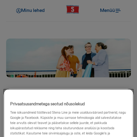
Minu lehed
Menüü
Grupireisid
Privaatsusandmetega seotud nõusolekud
Tellige oma järgmine grupireis Stena Line’ilt juba täna!
Teie isikuandmeid töötlevad Stena Line ja meie usaldusväärsed partnerid, nagu
Teenindame mitmesuguseid gruppe, sealhulgas koole,
Google ja Facebook. Küpsiste ja muu sarnase tehnoloogia abil salvestatakse
teie arvutis olevat teavet ja pääsetakse sellele juurde, et pakkuda
klubisid ja ettevõtteid. Kui olete bussiettevõte, reisikorraldaja
isikupärastatud reklaame ning teha sisuturunduse analüüsi ja koostada
või grupiürituse korradaja, võtke täna meie meeskonnaga
statistikat. Kasutame teie sirvimisajalugu ja oste, et leida Google'is ja