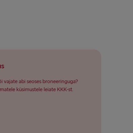
land → Harwich
Fishguard
us
või vajate abi seoses broneeringuga?
matele küsimustele leiate KKK-st.