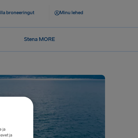
lla broneeringut
Minu lehed
Stena MORE
e ja
eavet ja