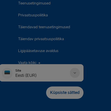
Teenusetingimused
Privaatsuspoliitika
Täiendavad teenusetingimused
Täiendav privaatsuspoliitika
Ligipääsetavuse avaldus
Vaata kõiki
Site
Eesti (EUR)
Danmark (DKK)
Küpsiste sätted
Deutschland (EUR)