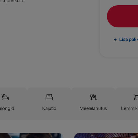
ast puhkust
LÄTIST SAKS
Liepāja → 
Travemünde
+
Lisa pak
MUUD MARSRU
Rostock → T
Gothenburg 
Frederiksha
Grenaa → H
alongid
Kajutid
Meelelahutus
Lemmik
Gdynia → Ka
Holyhead → 
Liverpool → 