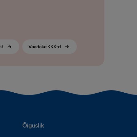
st
Vaadake KKK-d
Õiguslik