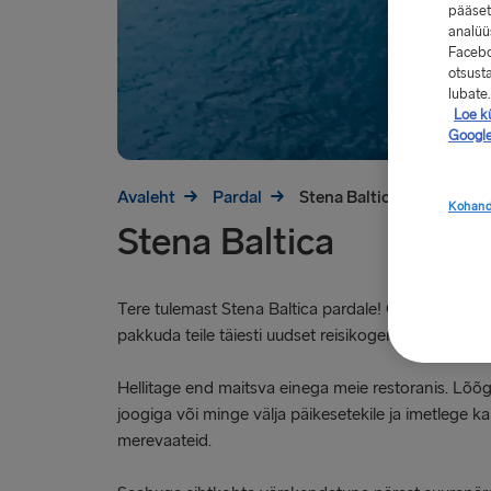
pääset
analüüs
Facebo
otsust
lubate.
Loe kü
Google
Avaleht
Pardal
Stena Baltica
Kohand
Stena Baltica
Tere tulemast Stena Baltica pardale! Ootame teid p
pakkuda teile täiesti uudset reisikogemust.
Hellitage end maitsva einega meie restoranis. Lõõ
joogiga või minge välja päikesetekile ja imetlege k
merevaateid.