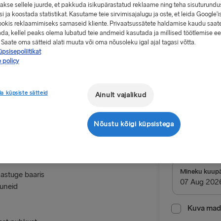
akse sellele juurde, et pakkuda isikupärastatud reklaame ning teha sisuturundu
i ja koostada statistikat. Kasutame teie sirvimisajalugu ja oste, et leida Google'is
okis reklaamimiseks sarnaseid kliente. Privaatsussätete haldamise kaudu saat
ada, kellel peaks olema lubatud teie andmeid kasutada ja millised töötlemise e
 Saate oma sätteid alati muuta või oma nõusoleku igal ajal tagasi võtta.
psisepoliitikat
Alates 9
 policy
üheotsapileti 
a küpsiste sätteid
Ainult vajalikud
Edasi-tag
Nõustu kõigi küpsistega
Marsruut
ardale, et
Ventspils
LÄTIST ROOTS
Mineku kuup
gastuge baaris
auneid
Ventspils 
Nynäshamn 
Kuva mada