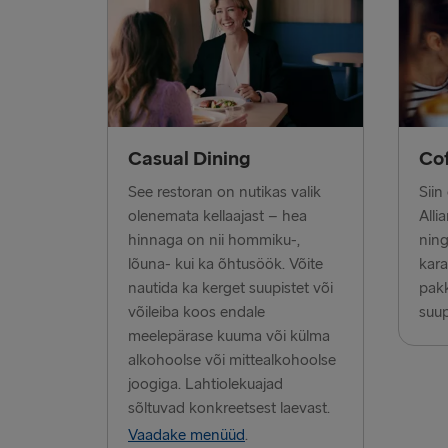
Casual Dining
Cof
See restoran on nutikas valik
Siin
olenemata kellaajast – hea
Alli
hinnaga on nii hommiku-,
nin
lõuna- kui ka õhtusöök. Võite
kara
nautida ka kerget suupistet või
pak
võileiba koos endale
suup
meelepärase kuuma või külma
alkohoolse või mittealkohoolse
joogiga. Lahtiolekuajad
sõltuvad konkreetsest laevast.
Vaadake menüüd
.