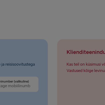
Hook of Hol
Rosslare → 
Klienditeenind
 ja reisisoovitustega
Kas teil on küsimusi 
Vastused kõige levinu
ninumber (valikuline)