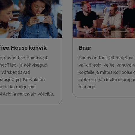
Cairnryan →
Harwich → H
Fishguard →
fee House kohvik
Baar
Trelleborg 
 ootavad teid Rainforest
Baaris on tõeliselt muljetav
Kiel → Goth
ance’i tee- ja kohvisegud
valik õllesid, veine, vahuvein
Gothenburg 
g värskendavad
kokteile ja mittealkohoolsei
stusjoogid. Kõrvale on
jooke – seda kõike suurepä
Halmstad →
kuda ka magusaid
hinnaga.
isteid ja maitsvaid võileibu.
Karlskrona 
Dublin → Ho
Belfast → Li
Belfast → C