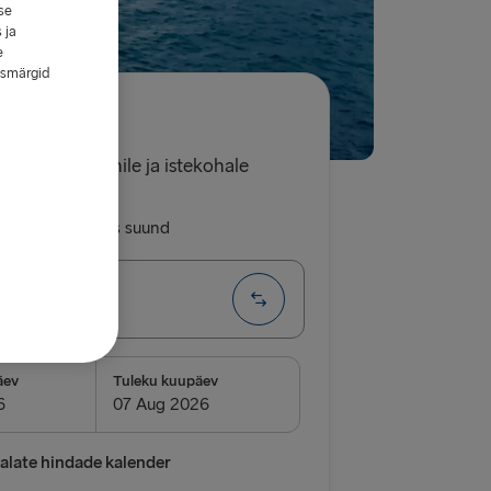
se
 ja
e
esmärgid
4.00€
eest autole, juhile ja istekohale
asi reis
Üks suund
 → Nynäshamn
I
äev
Tuleku kuupäev
→ Nynäshamn
→ Ventspils
late hindade kalender