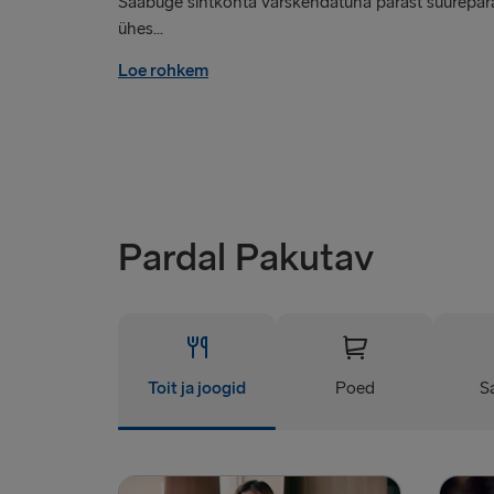
Saabuge sihtkohta värskendatuna pärast suurepär
ühes...
Loe rohkem
Pardal Pakutav
Toit ja joogid
Poed
S