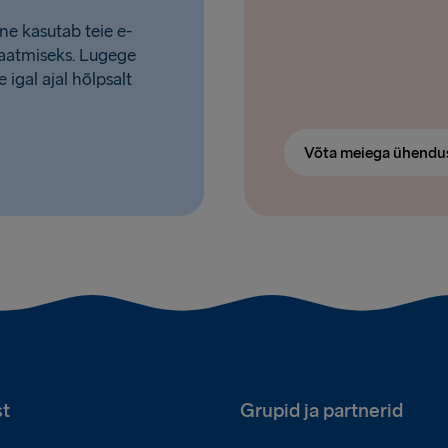
ine kasutab teie e-
 saatmiseks. Lugege
e igal ajal hõlpsalt
Võta meiega ühendu
t
Grupid ja partnerid