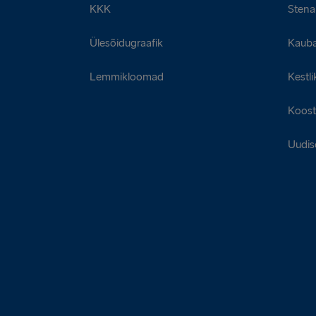
KKK
Stena 
Ülesõidugraafik
Kaub
Lemmikloomad
Kestli
Koost
Uudis