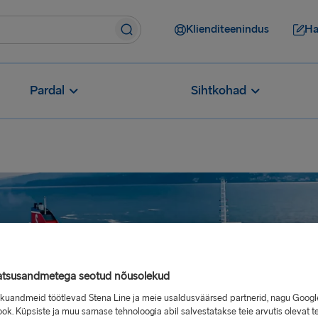
Klienditeenindus
Ha
Pardal
Sihtkohad
atsusandmetega seotud nõusolekud
sikuandmeid töötlevad Stena Line ja meie usaldusväärsed partnerid, nagu Googl
ok. Küpsiste ja muu sarnase tehnoloogia abil salvestatakse teie arvutis olevat t