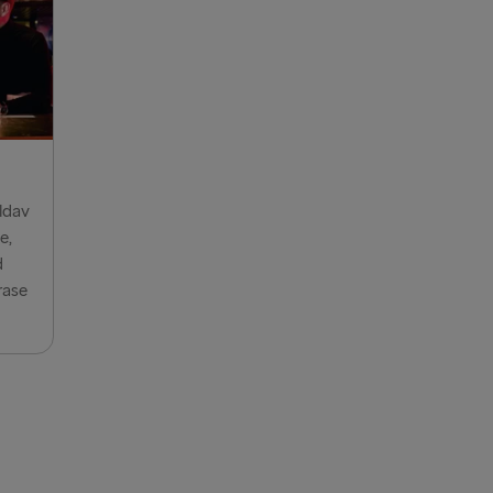
 Belfast
ook of Holland
 Rosslare
→ Rostock
aldav
enburg
e,
→ Frederikshavn
d
rase
 Grenaa
→ Gdynia
lyhead
verpool
airnryan