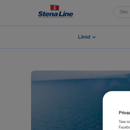
Liinid
Priva
Teie i
Facebo