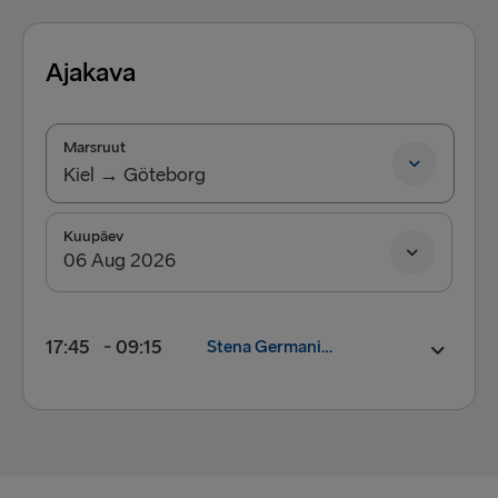
Fishguard → Rosslare
Ajakava
Trelleborg → Rostock
Kiel → Gothenburg
Marsruut
Gothenburg → Frederikshavn
Kiel → Göteborg
Halmstad → Grenaa
Kiel → Göteborg
Kuupäev
Karlskrona → Gdynia
Göteborg → Kiel
Dublin → Holyhead
Belfast → Liverpool
17:45
09:15
Stena Germanica
Belfast → Cairnryan
Väljumine:
17:45
Hook of Holland → Harwich
Saabumine:
09:15
Rosslare → Fishguard
PRAAM:
Stena Germanica