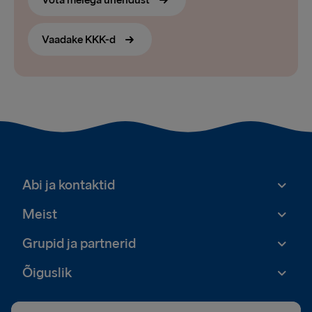
Võta meiega ühendust
Vaadake KKK-d
Abi ja kontaktid
Meist
Grupid ja partnerid
Õiguslik