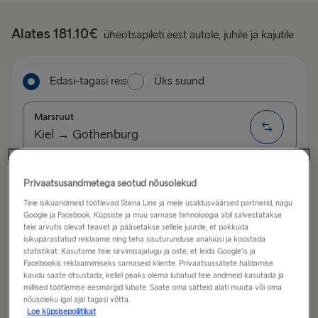
Alates 181.10€
üheotsapileti eest autole, juhile ja kajutile
Edasi-tagasi reis
Üks suund
Marsruut
Kiel → Gothenburg
LÄTIST ROOTSI
Mineku kuupäev
Tuleku kuupäev
Privaatsusandmetega seotud nõusolekud
Ventspils → Nynäshamn
Teie isikuandmeid töötlevad Stena Line ja meie usaldusväärsed partnerid, nagu
Google ja Facebook. Küpsiste ja muu sarnase tehnoloogia abil salvestatakse
teie arvutis olevat teavet ja pääsetakse sellele juurde, et pakkuda
Nynäshamn → Ventspils
Kuva madalate hindade kalender
isikupärastatud reklaame ning teha sisuturunduse analüüsi ja koostada
statistikat. Kasutame teie sirvimisajalugu ja oste, et leida Google'is ja
Facebookis reklaamimiseks sarnaseid kliente. Privaatsussätete haldamise
LÄTIST SAKSAMAALE
kaudu saate otsustada, kellel peaks olema lubatud teie andmeid kasutada ja
Otsi reisi
millised töötlemise eesmärgid lubate. Saate oma sätteid alati muuta või oma
Liepāja → Travemünde
nõusoleku igal ajal tagasi võtta.
Loe küpsisepoliitikat