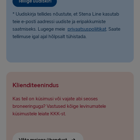
Tellige uudiskiri
* Uudiskirja tellides nõustute, et Stena Line kasutab
teie e-posti aadressi uudiste ja eripakkumiste
saatmiseks. Lugege meie
privaatsuspoliitikat
. Saate
tellimuse igal ajal hõlpsalt tühistada.
Klienditeenindus
Kas teil on küsimusi või vajate abi seoses
broneeringuga? Vastused kõige levinumatele
küsimustele leiate KKK-st.