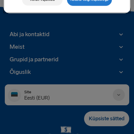
Abi ja kontaktid
Meist
Grupid ja partnerid
Õiguslik
Site
Eesti (EUR)
Danmark (DKK)
Küpsiste sätted
Deutschland (EUR)