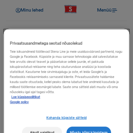
Minu lehed
Menüü
Privaatsusandmetega seotud nõusolekud
Broneerimine
Teie isikuandmeid töötlevad Stena Line ja meie usaldusväärsed partnerid, nagu
Kas kajut on hinna sees?
Google ja Facebook. Küpsiste ja muu sarnase tehnoloogia abil salvestatakse
teie arvutis olevat teavet ja pääsetakse sellele juurde, et pakkuda
isikupärastatud reklaame ning teha sisuturunduse analüüsi ja koostada
statistikat. Kasutame teie sirvimisajalugu ja oste, et leida Google'is ja
Reisidel, kus kajut või lamamistool on kohustuslik, sisaldub
Facebookis reklaamimiseks sarnaseid kliente. Privaatsussätete haldamise
selle maksumus vastava väljumise hinnas. Liinidel, kus kajutid
kaudu saate otsustada, kellel peaks olema lubatud teie andmeid kasutada ja
millised töötlemise eesmärgid lubate. Saate oma sätteid alati muuta või oma
või lamamistoolid on valikulised lisateenused, lisandub nende
nõusoleku igal ajal tagasi võtta.
maksumus ainult siis, kui valite soovitud istekoha või
Loe küpsisepoliitikat
kajutitüübi. Pakume pardal erinevaid istekohti ja
Google policy
kajutivõimalusi, mida saab saadavuse korral broneerida nii
edasi- kui ka tagasisõiduks.
Kohanda küpsiste sätteid
Ainult vajalikud
Nõustu kõigi küpsistega