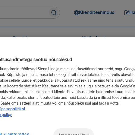
Klienditeenindus
Ha
Pardal
Sihtkohad
atsusandmetega seotud nõusolekud
sikuandmeid töötlevad Stena Line ja meie usaldusväärsed partnerid, nagu Googl
ok. Küpsiste ja muu sarnase tehnoloogia abil salvestatakse teie arvutis olevat t
akse sellele juurde, et pakkuda isikupärastatud reklaame ning teha sisuturundu
tumine
Mis ajal laev väljub?
i ja koostada statistikat. Kasutame teie sirvimisajalugu ja oste, et leida Google'is
okis reklaamimiseks sarnaseid kliente. Privaatsussätete haldamise kaudu saat
ada, kellel peaks olema lubatud teie andmeid kasutada ja millised töötlemise e
 Saate oma sätteid alati muuta või oma nõusoleku igal ajal tagasi võtta.
psisepoliitikat
ud teie e-piletil ja
 policy
reisi hoolikalt. Mõnel Iiri
t reisile registreerumise ajast
a küpsiste sätteid