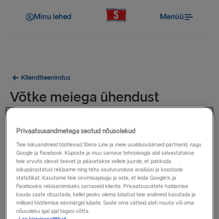
Minu lehed
Menüü
Klienditeenindus
Võtke meiega ühendust
Kas olete uurinud meie
korduma kippuvaid küsimusi
? Siit
Privaatsusandmetega seotud nõusolekud
leiate vastused paljudele levinud küsimustele.
Teie isikuandmeid töötlevad Stena Line ja meie usaldusväärsed partnerid, nagu
Google ja Facebook. Küpsiste ja muu sarnase tehnoloogia abil salvestatakse
Kui te ei leia oma küsimusele vastust, kasutage allpool
teie arvutis olevat teavet ja pääsetakse sellele juurde, et pakkuda
toodud kontaktandmeid, et saata oma päring asjaomasele
isikupärastatud reklaame ning teha sisuturunduse analüüsi ja koostada
statistikat. Kasutame teie sirvimisajalugu ja oste, et leida Google'is ja
osakonnale ning võtame teiega esimesel võimalusel
Facebookis reklaamimiseks sarnaseid kliente. Privaatsussätete haldamise
ühendust.
kaudu saate otsustada, kellel peaks olema lubatud teie andmeid kasutada ja
millised töötlemise eesmärgid lubate. Saate oma sätteid alati muuta või oma
nõusoleku igal ajal tagasi võtta.