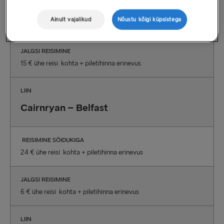
REISIMINE SÕIDUKIGA
Ainult vajalikud
Nõustu kõigi küpsistega
45 € ühe reisi kohta + piletihinna erinevus
JALGSI REISIMINE
15 € ühe reisi kohta + piletihinna erinevus
LIIN
Cairnryan – Belfast
REISIMINE SÕIDUKIGA
24 € ühe reisi kohta + piletihinna erinevus
JALGSI REISIMINE
6 € ühe reisi kohta + piletihinna erinevus
LIIN