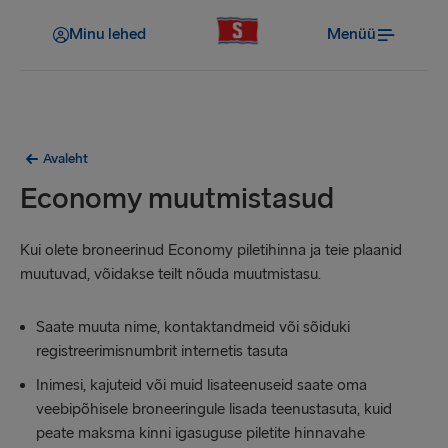
Minu lehed
Menüü
Avaleht
Economy muutmistasud
Kui olete broneerinud Economy piletihinna ja teie plaanid
muutuvad, võidakse teilt nõuda muutmistasu.
Saate muuta nime, kontaktandmeid või sõiduki
registreerimisnumbrit internetis tasuta
Inimesi, kajuteid või muid lisateenuseid saate oma
veebipõhisele broneeringule lisada teenustasuta, kuid
peate maksma kinni igasuguse piletite hinnavahe