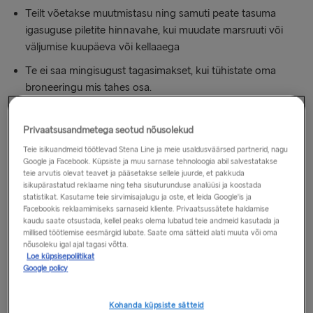
Teilt võetakse muutmistasu ning samuti peate tasuma
igasuguse piletite hinnavahe, kui muudate marsruuti või
väljumise kuupäeva või kellaaega
Te ei saa mingisugust tagasimakset, kui tühistate oma
broneeringu mis tahes osa.
Privaatsusandmetega seotud nõusolekud
LIIN
Teie isikuandmeid töötlevad Stena Line ja meie usaldusväärsed partnerid, nagu
Google ja Facebook. Küpsiste ja muu sarnase tehnoloogia abil salvestatakse
teie arvutis olevat teavet ja pääsetakse sellele juurde, et pakkuda
REISIMINE SÕIDUKIGA
isikupärastatud reklaame ning teha sisuturunduse analüüsi ja koostada
statistikat. Kasutame teie sirvimisajalugu ja oste, et leida Google'is ja
Facebookis reklaamimiseks sarnaseid kliente. Privaatsussätete haldamise
kaudu saate otsustada, kellel peaks olema lubatud teie andmeid kasutada ja
JALGSI REISIMINE
millised töötlemise eesmärgid lubate. Saate oma sätteid alati muuta või oma
nõusoleku igal ajal tagasi võtta.
Loe küpsisepoliitikat
LIIN
Google policy
Hoek ‎van ‎Holland – Harwich
Kohanda küpsiste sätteid