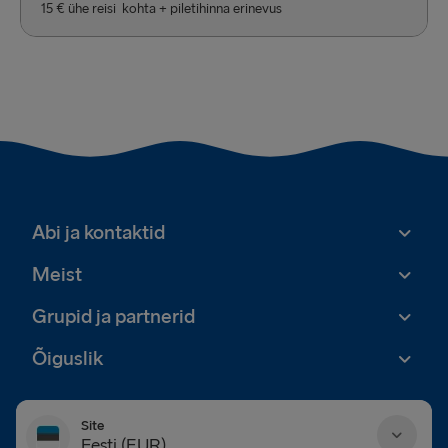
15 € ühe reisi kohta + piletihinna erinevus
Abi ja kontaktid
Meist
Grupid ja partnerid
Õiguslik
Site
Eesti (EUR)