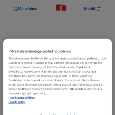
Minu lehed
Menüü
Võimalused pardal
Privaatsusandmetega seotud nõusolekud
Poed
Menüüd
Teie isikuandmeid töötlevad Stena Line ja meie usaldusväärsed partnerid, nagu
Google ja Facebook. Küpsiste ja muu sarnase tehnoloogia abil salvestatakse
teie arvutis olevat teavet ja pääsetakse sellele juurde, et pakkuda
isikupärastatud reklaame ning teha sisuturunduse analüüsi ja koostada
statistikat. Kasutame teie sirvimisajalugu ja oste, et leida Google'is ja
Facebookis reklaamimiseks sarnaseid kliente. Privaatsussätete haldamise
kaudu saate otsustada, kellel peaks olema lubatud teie andmeid kasutada ja
millised töötlemise eesmärgid lubate. Saate oma sätteid alati muuta või oma
nõusoleku igal ajal tagasi võtta.
Külastage meie
Külastage meie
Loe küpsisepoliitikat
poodide kodulehti ja
menüüde
lehte, et
Google policy
vaadake, mida
näha, mis teid meie
pardapoodides
pardarestoranides