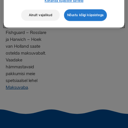
Kohanda küpsiste sätteid
pakutakse.
ees ootab.
Ainult vajalikud
Nõustu kõigi küpsistega
Meie liinidel
Holyhead – Dublin,
Fishguard – Rosslare
ja Harwich – Hoek
van Holland saate
ostelda maksuvabalt.
Vaadake
hämmastavaid
pakkumisi meie
spetsiaalsel lehel
Maksuvaba
.