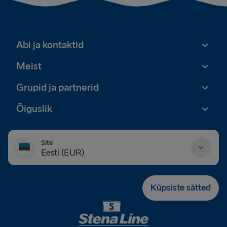
Abi ja kontaktid
Meist
Grupid ja partnerid
Õiguslik
Site
Eesti (EUR)
Danmark (DKK)
Küpsiste sätted
Deutschland (EUR)