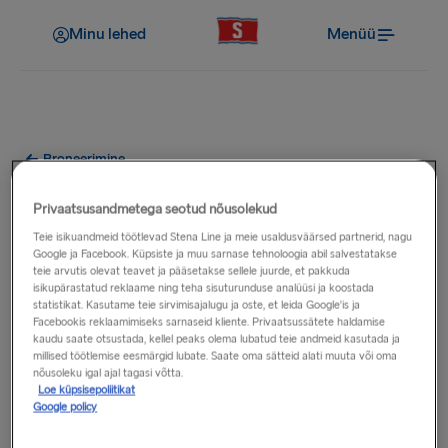
Minu lehed
Menüü
Broneerimine
Kas saan oma auto
Privaatsusandmetega seotud nõusolekud
katuseboksi kasutada?
Teie isikuandmeid töötlevad Stena Line ja meie usaldusväärsed partnerid, nagu
Google ja Facebook. Küpsiste ja muu sarnase tehnoloogia abil salvestatakse
teie arvutis olevat teavet ja pääsetakse sellele juurde, et pakkuda
Jah. Kui teie auto koos katuseboksiga on kõrgem kui 2
isikupärastatud reklaame ning teha sisuturunduse analüüsi ja koostada
statistikat. Kasutame teie sirvimisajalugu ja oste, et leida Google'is ja
meetrit, peate valima sõiduki valikus variandi „Auto pikkus
Facebookis reklaamimiseks sarnaseid kliente. Privaatsussätete haldamise
maksimaalselt 6 m, kõrgus >2 m". See kehtib kõikidel
kaudu saate otsustada, kellel peaks olema lubatud teie andmeid kasutada ja
millised töötlemise eesmärgid lubate. Saate oma sätteid alati muuta või oma
marsruutidel.
nõusoleku igal ajal tagasi võtta.
Loe küpsisepoliitikat
Google policy