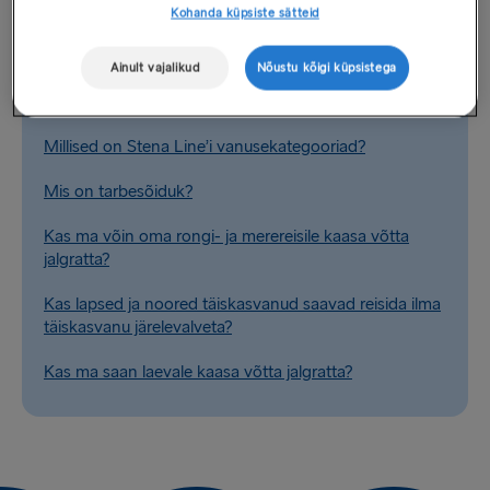
Seotud küsimused
Kohanda küpsiste sätteid
Kas ma saan muuta reisija perekonnanime?
Ainult vajalikud
Nõustu kõigi küpsistega
Millised on Stena Line’i sõidukikategooriad?
Millised on Stena Line’i vanusekategooriad?
Mis on tarbesõiduk?
Kas ma võin oma rongi- ja merereisile kaasa võtta
jalgratta?
Kas lapsed ja noored täiskasvanud saavad reisida ilma
täiskasvanu järelevalveta?
Kas ma saan laevale kaasa võtta jalgratta?