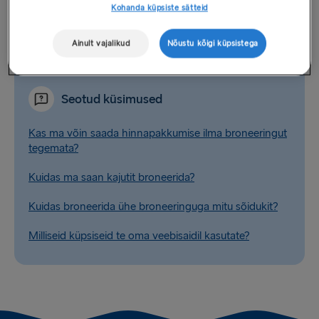
et vältida viivitusi sadamas. Seda saab teha, valides kas
Kohanda küpsiste sätteid
'Halda broneeringut' või lehe ülaosas asuva '
Logi sisse /
Registreeru
' nupu.
Ainult vajalikud
Nõustu kõigi küpsistega
Seotud küsimused
Kas ma võin saada hinnapakkumise ilma broneeringut
tegemata?
Kuidas ma saan kajutit broneerida?
Kuidas broneerida ühe broneeringuga mitu sõidukit?
Milliseid küpsiseid te oma veebisaidil kasutate?