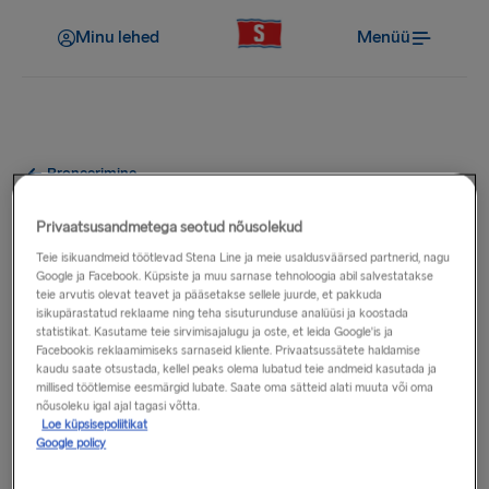
Minu lehed
Menüü
Broneerimine
Kuidas ma saan broneerida, kui
Privaatsusandmetega seotud nõusolekud
ma ei tea sõiduki
Teie isikuandmeid töötlevad Stena Line ja meie usaldusväärsed partnerid, nagu
Google ja Facebook. Küpsiste ja muu sarnase tehnoloogia abil salvestatakse
registreerimisnumbrit?
teie arvutis olevat teavet ja pääsetakse sellele juurde, et pakkuda
isikupärastatud reklaame ning teha sisuturunduse analüüsi ja koostada
statistikat. Kasutame teie sirvimisajalugu ja oste, et leida Google'is ja
Facebookis reklaamimiseks sarnaseid kliente. Privaatsussätete haldamise
Sa saad endiselt veebis broneerida, isegi kui Te ei tea oma
kaudu saate otsustada, kellel peaks olema lubatud teie andmeid kasutada ja
sõiduki registreerimisnumbrit või plaanite autot rentida.
millised töötlemise eesmärgid lubate. Saate oma sätteid alati muuta või oma
nõusoleku igal ajal tagasi võtta.
Märkige lihtsalt linnuke registreerimisnumbri välja all
Loe küpsisepoliitikat
broneerimisprotsessi Reisija andmete sammus. Kui Teil on
Google policy
registreerimisnumber teada, palume see broneeringule lisada,