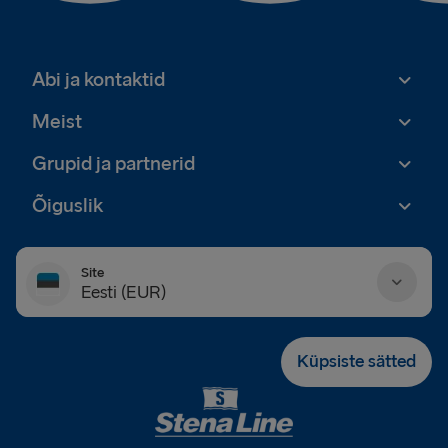
Abi ja kontaktid
Meist
Grupid ja partnerid
Õiguslik
Site
Eesti (EUR)
Danmark (DKK)
Küpsiste sätted
Deutschland (EUR)
Eesti (EUR)