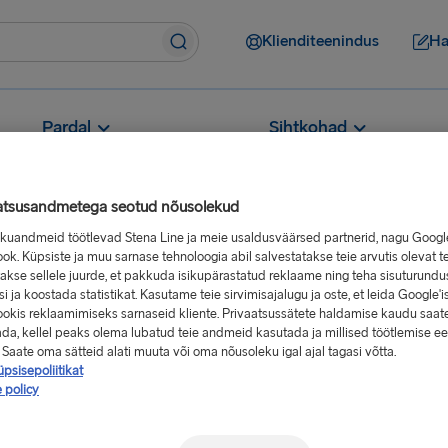
Klienditeenindus
Ha
Pardal
Sihtkohad
atsusandmetega seotud nõusolekud
sikuandmeid töötlevad Stena Line ja meie usaldusväärsed partnerid, nagu Googl
ok. Küpsiste ja muu sarnase tehnoloogia abil salvestatakse teie arvutis olevat t
akse sellele juurde, et pakkuda isikupärastatud reklaame ning teha sisuturundu
Kuidas saan broneerimisel oma punkte kasutada?
i ja koostada statistikat. Kasutame teie sirvimisajalugu ja oste, et leida Google'is
isel oma
okis reklaamimiseks sarnaseid kliente. Privaatsussätete haldamise kaudu saat
ada, kellel peaks olema lubatud teie andmeid kasutada ja millised töötlemise e
 Saate oma sätteid alati muuta või oma nõusoleku igal ajal tagasi võtta.
psisepoliitikat
 policy
maksmise etapil. Soovi korral
iteeninduse numbrile. Punkte