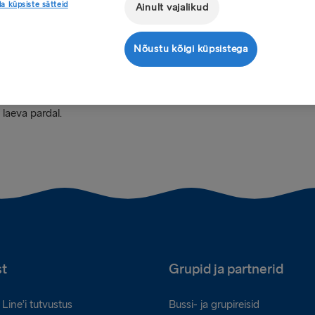
a küpsiste sätteid
Ainult vajalikud
oneeringute vormistamisel.
Mida saa
 või ainult osa sellest.
Nõustu kõigi küpsistega
broneeritavate lisade (nt toit,
laeva pardal.
t
Grupid ja partnerid
Line’i tutvustus
Bussi- ja grupireisid