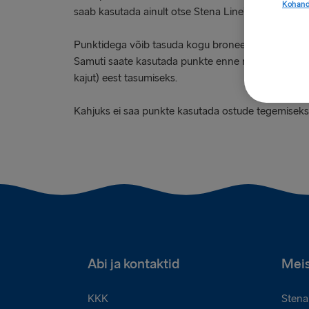
Kohand
saab kasutada ainult otse Stena Line’iga tehtud br
Punktidega võib tasuda kogu broneeringu maksumuse
Samuti saate kasutada punkte enne reisi algust ette 
kajut) eest tasumiseks.
Kahjuks ei saa punkte kasutada ostude tegemiseks 
Abi ja kontaktid
Meis
KKK
Stena 