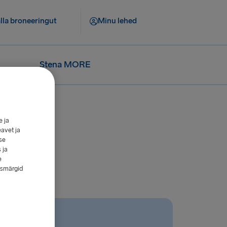
lla broneeringut
Minu lehed
Stena MORE
e ja
eavet ja
se
 ja
e
esmärgid