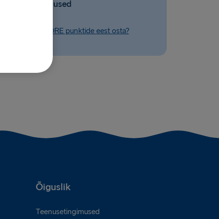
Seotud küsimused
n oma Stena MORE punktide eest osta?
Õiguslik
Teenusetingimused