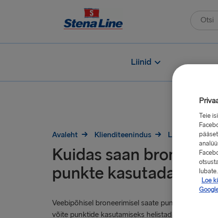
Liinid
Priva
Teie i
Facebo
pääset
Avaleht
Klienditeenindus
Lojaalsus
analüüs
Kuidas saan broneerim
Facebo
otsust
punkte kasutada?
lubate.
Loe kü
Google
Veebipõhisel broneerimisel saate punkte kasutada 
võite punktide kasutamiseks helistada meie kliend