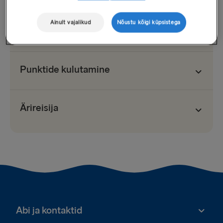
Ainult vajalikud
Nõustu kõigi küpsistega
Punktide teenimine
Punktide kulutamine
Ärireisija
Abi ja kontaktid