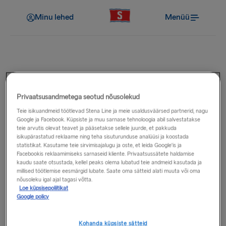
Minu lehed
Menüü
Klienditeenindus
Lojaalsus
Privaatsusandmetega seotud nõusolekud
Teie isikuandmeid töötlevad Stena Line ja meie usaldusväärsed partnerid, nagu
Google ja Facebook. Küpsiste ja muu sarnase tehnoloogia abil salvestatakse
teie arvutis olevat teavet ja pääsetakse sellele juurde, et pakkuda
isikupärastatud reklaame ning teha sisuturunduse analüüsi ja koostada
Mis on Stena MORE?
statistikat. Kasutame teie sirvimisajalugu ja oste, et leida Google'is ja
Facebookis reklaamimiseks sarnaseid kliente. Privaatsussätete haldamise
kaudu saate otsustada, kellel peaks olema lubatud teie andmeid kasutada ja
millised töötlemise eesmärgid lubate. Saate oma sätteid alati muuta või oma
Liikmelisuse tasemed
nõusoleku igal ajal tagasi võtta.
Loe küpsisepoliitikat
Google policy
Liikmelisuse eelised
Kohanda küpsiste sätteid