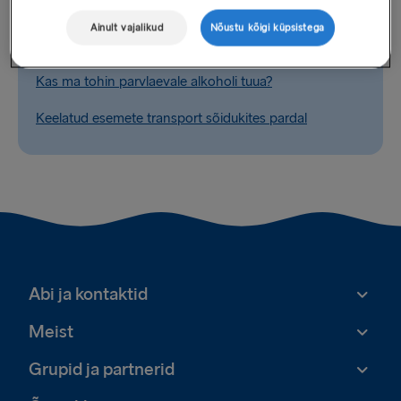
Ainult vajalikud
Nõustu kõigi küpsistega
Seotud küsimused
Kas ma tohin parvlaevale alkoholi tuua?
Keelatud esemete transport sõidukites pardal
Abi ja kontaktid
Meist
Grupid ja partnerid