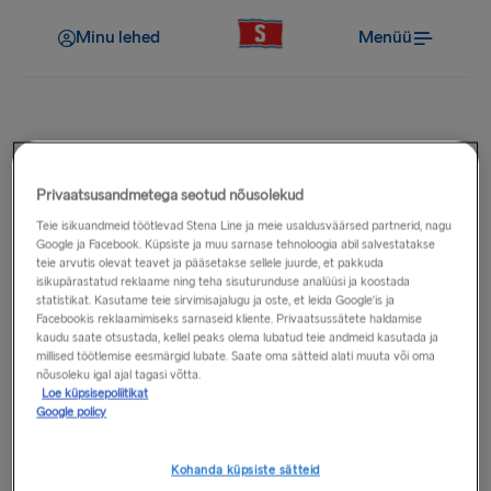
Minu lehed
Menüü
Reisiks valmistumine
Privaatsusandmetega seotud nõusolekud
Kas tohin oma autos või
Teie isikuandmeid töötlevad Stena Line ja meie usaldusväärsed partnerid, nagu
Google ja Facebook. Küpsiste ja muu sarnase tehnoloogia abil salvestatakse
autoelamus täiendavat kütust
teie arvutis olevat teavet ja pääsetakse sellele juurde, et pakkuda
isikupärastatud reklaame ning teha sisuturunduse analüüsi ja koostada
kaasa võtta?
statistikat. Kasutame teie sirvimisajalugu ja oste, et leida Google'is ja
Facebookis reklaamimiseks sarnaseid kliente. Privaatsussätete haldamise
kaudu saate otsustada, kellel peaks olema lubatud teie andmeid kasutada ja
millised töötlemise eesmärgid lubate. Saate oma sätteid alati muuta või oma
Lubatud on kaasa võtta kuni 5 liitrit kütust (bensiin,
nõusoleku igal ajal tagasi võtta.
diislikütust või õli) heakskiidetud plast või metallmahutis.
Loe küpsisepoliitikat
Enne reisi veenduge, et mahutil ei oleks kulumise ega lekke
Google policy
märke.
Kohanda küpsiste sätteid