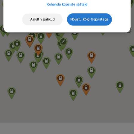
Kohanda küpsiste sätteid
Ainult vajalikud
Nõustu kõigi küpsistega