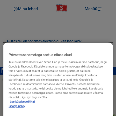
Minu lehed
Menüü
Kas teil on sadamas elektrisõidukite laadijaid?
Elektriautode laadimispunktid
Privaatsusandmetega seotud nõusolekud
Kieli sadama lähedal
Teie isikuandmeid töötlevad Stena Line ja meie usaldusväärsed partnerid, nagu
Google ja Facebook. Küpsiste ja muu sarnase tehnoloogia abil salvestatakse
teie arvutis olevat teavet ja pääsetakse sellele juurde, et pakkuda
isikupärastatud reklaame ning teha sisuturunduse analüüsi ja koostada
statistikat. Kasutame teie sirvimisajalugu ja oste, et leida Google'is ja
Facebookis reklaamimiseks sarnaseid kliente. Privaatsussätete haldamise
kaudu saate otsustada, kellel peaks olema lubatud teie andmeid kasutada ja
millised töötlemise eesmärgid lubate. Saate oma sätteid alati muuta või oma
nõusoleku igal ajal tagasi võtta.
Loe küpsisepoliitikat
Google policy