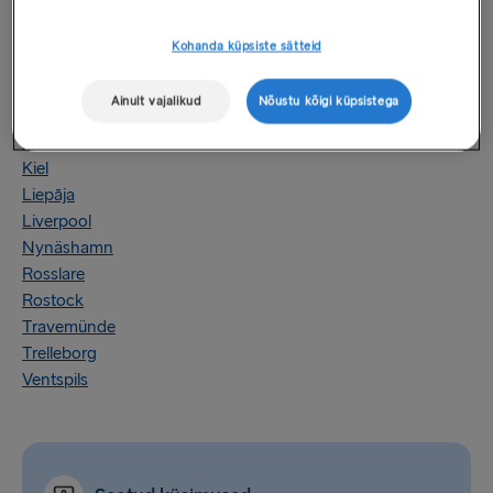
Gdynia
Göteborg
Kohanda küpsiste sätteid
Harwich
Holyhead
(teenus on saadaval sadamas)
Ainult vajalikud
Nõustu kõigi küpsistega
Hoek van Holland
Karlskrona
Kiel
Liepāja
Liverpool
Nynäshamn
Rosslare
Rostock
Travemünde
Trelleborg
Ventspils