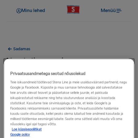
Minu lehed
Menüü
Sadamas
Kas teil on sadamas
elektrisõidukite laadijaid?
Privaatsusandmetega seotud nõusolekud
Teie isikuandmeid töötlevad Stena Line ja meie usaldusväärsed partnerid, nagu
Google ja Facebook. Küpsiste ja muu sarnase tehnoloogia abil salvestatakse
Laadimispunkte käsitlev lisateave on esitatud allpool.
teie arvutis olevat teavet ja pääsetakse sellele juurde, et pakkuda
isikupärastatud reklaame ning teha sisuturunduse analüüsi ja koostada
Belfast
statistikat. Kasutame teie sirvimisajalugu ja oste, et leida Google'is ja
Facebookis reklaamimiseks sarnaseid kliente. Privaatsussätete haldamise
Cairnryan
(teenus on saadaval sadamas)
kaudu saate otsustada, kellel peaks olema lubatud teie andmeid kasutada ja
Dublin
millised töötlemise eesmärgid lubate. Saate oma sätteid alati muuta või oma
nõusoleku igal ajal tagasi võtta.
Fishguard
Loe küpsisepoliitikat
Frederikshavn
Google policy