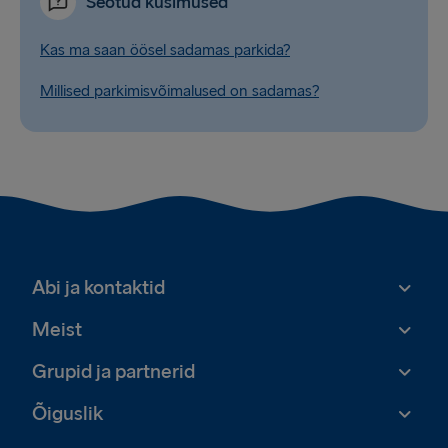
Seotud küsimused
Kas ma saan öösel sadamas parkida?
Millised parkimisvõimalused on sadamas?
Abi ja kontaktid
Meist
Grupid ja partnerid
Õiguslik