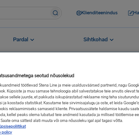
Klienditeenindus
Ha
Pardal
Sihtkohad
atsusandmetega seotud nõusolekud
sikuandmeid töötlevad Stena Line ja meie usaldusväärsed partnerid, nagu Googl
ok. Küpsiste ja muu sarnase tehnoloogia abil salvestatakse teie arvutis olevat t
akse sellele juurde, et pakkuda isikupärastatud reklaame ning teha sisuturundu
ma lähedal
i ja koostada statistikat. Kasutame teie sirvimisajalugu ja oste, et leida Google'is
okis reklaamimiseks sarnaseid kliente. Privaatsussätete haldamise kaudu saat
ispunktid Travemünde sadama
ada, kellel peaks olema lubatud teie andmeid kasutada ja millised töötlemise e
 Saate oma sätteid alati muuta või oma nõusoleku igal ajal tagasi võtta.
psisepoliitikat
 policy