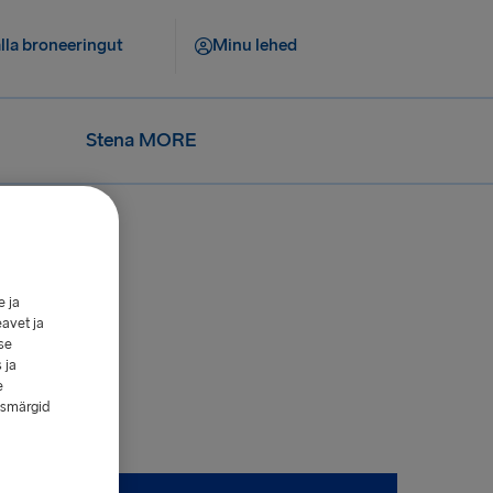
lla broneeringut
Minu lehed
Stena MORE
e ja
eavet ja
se
 ja
e
esmärgid