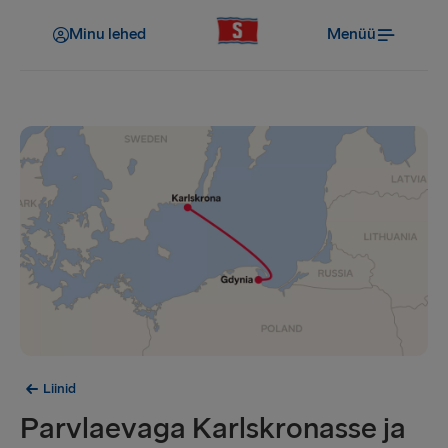
Minu lehed
Menüü
Liinid
Parvlaevaga Karlskronasse ja