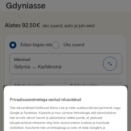
Gdyniasse
Alates 92.50€
üks suund, auto ja juhi eest
Edasi-tagasi reis
Üks suund
Marsruut
Gdynia → Karlskrona
LÄTIST ROOTSI
Mineku kuupäev
Tuleku kuupäev
Ventspils → Nynäshamn
Privaatsusandmetega seotud nõusolekud
Nynäshamn → Ventspils
Kuva madalate hindade kalender
Teie isikuandmeid töötlevad Stena Line ja meie usaldusväärsed partnerid, nagu
Google ja Facebook. Küpsiste ja muu sarnase tehnoloogia abil salvestatakse
teie arvutis olevat teavet ja pääsetakse sellele juurde, et pakkuda
LÄTIST SAKSAMAALE
isikupärastatud reklaame ning teha sisuturunduse analüüsi ja koostada
statistikat. Kasutame teie sirvimisajalugu ja oste, et leida Google'is ja
Otsi reisi