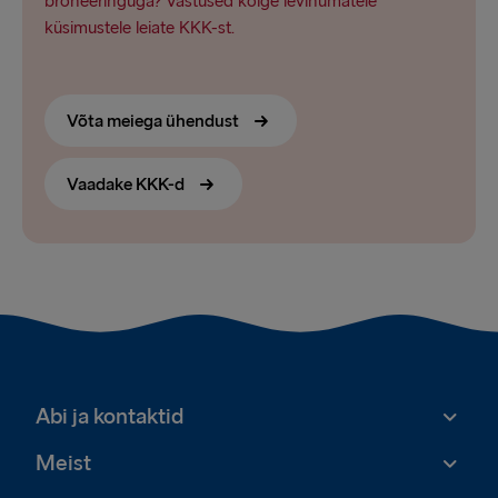
broneeringuga? Vastused kõige levinumatele
küsimustele leiate KKK-st.
Võta meiega ühendust
Vaadake KKK-d
Abi ja kontaktid
Meist