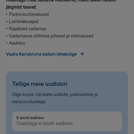
Külastage meie sadama veebilehte, millelt leiate näiteks
järgmist teavet:
• Parkimisvõimalused
• Lahtiolekuajad
• Rajatised sadamas
• Sadamasse sõitmise juhised ja võimalused
• Aadress
Vaata Karlskrona sadam lehekülge
Tellige meie uudiskiri
Olge kursis värskete uudiste, pakkumiste ja
reisisoovitustega
E-posti aadress