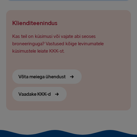
Klienditeenindus
Kas teil on küsimusi või vajate abi seoses
broneeringuga? Vastused kõige levinumatele
küsimustele leiate KKK-st.
Võta meiega ühendust
Vaadake KKK-d