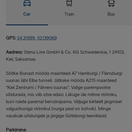
Car
Train
Bus
GPS:
54.31999, 10.139069
Aadress:
Stena Line GmbH & Co. KG Schwedenkai, 1 24103,
Kiel, Saksamaa.
Sõitke lõunast mööda maanteed A7 Hamburgi / Flensburgi
suunas läbi Elbe tunneli. Jätkake mööda A215 maanteed
"Kiel Zentrumi / Fähreni suunas". Valige parempoolne
sõidurada, mis viib otse edasi. Liikuge üle mitme ristmiku,
kuni näete paremal bensiinijaama. Väljuge kiirteelt järgmisel
valgusfooriga ristmikul (nurga peal on kohvik). Minge
vasakule sõidurajale ja järgige Göteborgi teeviitasid.
Parkimine: