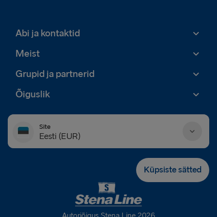
Abi ja kontaktid
Meist
Grupid ja partnerid
Õiguslik
Site
Eesti (EUR)
Danmark (DKK)
Küpsiste sätted
Deutschland (EUR)
Eesti (EUR)
Autoriõigus Stena Line 2026