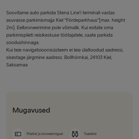
Soovitame auto parkida Stena Line’i terminali vastas
asuvasse parkimismajja Kiel "Fördeparkhaus"[max. height
2m]. Eelbroneerimine pole võimalik. Kui esitate oma
parkimispileti reisikeskuse töötajatele, saate parkida
soodushinnaga.
Kui teie navigatsioonisüsteem ei leia ülaltoodud aadressi,
sisestage järgmine aadress: Bollhörnkai, 24103 Kiel,
Saksamaa
Mugavused
Piletid ja broneeringud
Tualetid