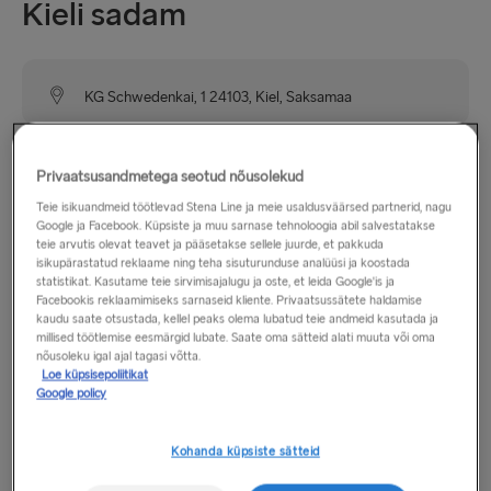
Kieli sadam
KG Schwedenkai, 1 24103, Kiel, Saksamaa
Kieli sadam asub Saksamaa Läänemere rannikul ning sinna
Privaatsusandmetega seotud nõusolekud
on maanteelt A7 ja muudelt suurematelt teedelt lihtne
Teie isikuandmeid töötlevad Stena Line ja meie usaldusväärsed partnerid, nagu
pääseda. Ühistranspordiühendus on hea, pearaudtee- ja
Google ja Facebook. Küpsiste ja muu sarnase tehnoloogia abil salvestatakse
bussijaam on terminalist vaid 10-minutilise jalutuskäigu
teie arvutis olevat teavet ja pääsetakse sellele juurde, et pakkuda
kaugusel.
isikupärastatud reklaame ning teha sisuturunduse analüüsi ja koostada
statistikat. Kasutame teie sirvimisajalugu ja oste, et leida Google'is ja
Facebookis reklaamimiseks sarnaseid kliente. Privaatsussätete haldamise
kaudu saate otsustada, kellel peaks olema lubatud teie andmeid kasutada ja
Lahtiolekuajad
millised töötlemise eesmärgid lubate. Saate oma sätteid alati muuta või oma
nõusoleku igal ajal tagasi võtta.
Loe küpsisepoliitikat
Google policy
esmaspäev – reede: 14.00 – 19.00
laupäev ja pühapäev: 14.00 – 18.00
Kohanda küpsiste sätteid
Juhime tähelepanu sellele, et meie Kieli ja Göteborgi