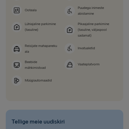
Puudega inimeste
Ooteala
abistamine
Lühiajaline parkimine
Pikaajaline parkimine
(tasuline)
(tasuline, väljaspool
sadamat)
Reisijate mahapaneku
Invatualetid
ala
Beebide
Vaateplatvorm
mähkimistoad
Müügiautomaadid
Tellige meie uudiskiri