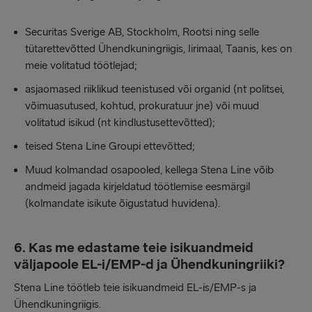
Securitas Sverige AB, Stockholm, Rootsi ning selle
tütarettevõtted Ühendkuningriigis, Iirimaal, Taanis, kes on
meie volitatud töötlejad;
asjaomased riiklikud teenistused või organid (nt politsei,
võimuasutused, kohtud, prokuratuur jne) või muud
volitatud isikud (nt kindlustusettevõtted);
teised Stena Line Groupi ettevõtted;
Muud kolmandad osapooled, kellega Stena Line võib
andmeid jagada kirjeldatud töötlemise eesmärgil
(kolmandate isikute õigustatud huvidena).
6. Kas me edastame teie isikuandmeid
väljapoole EL-i/EMP-d ja Ühendkuningriiki?
Stena Line töötleb teie isikuandmeid EL-is/EMP-s ja
Ühendkuningriigis.