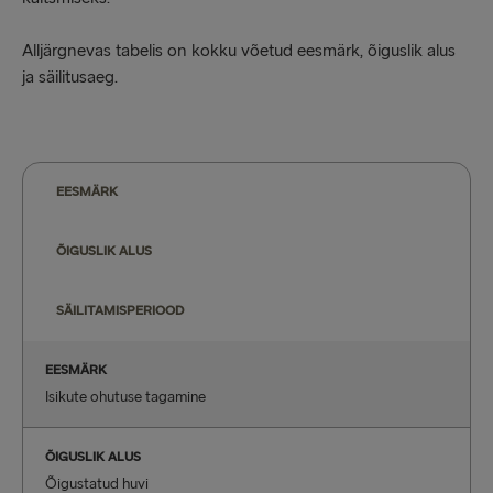
Alljärgnevas tabelis on kokku võetud eesmärk, õiguslik alus
ja säilitusaeg.
EESMÄRK
ÕIGUSLIK ALUS
SÄILITAMISPERIOOD
EESMÄRK
Isikute ohutuse tagamine
ÕIGUSLIK ALUS
Õigustatud huvi