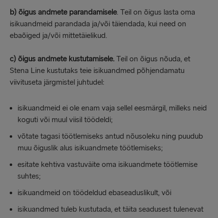
b)
õigus andmete parandamisele
. Teil on õigus lasta oma
isikuandmeid parandada ja/või täiendada, kui need on
ebaõiged ja/või mittetäielikud.
c)
õigus andmete kustutamisele.
Teil on õigus nõuda, et
Stena Line kustutaks teie isikuandmed põhjendamatu
viivituseta järgmistel juhtudel:
isikuandmeid ei ole enam vaja sellel eesmärgil, milleks neid
koguti või muul viisil töödeldi;
võtate tagasi töötlemiseks antud nõusoleku ning puudub
muu õiguslik alus isikuandmete töötlemiseks;
esitate kehtiva vastuväite oma isikuandmete töötlemise
suhtes;
isikuandmeid on töödeldud ebaseaduslikult, või
isikuandmed tuleb kustutada, et täita seadusest tulenevat