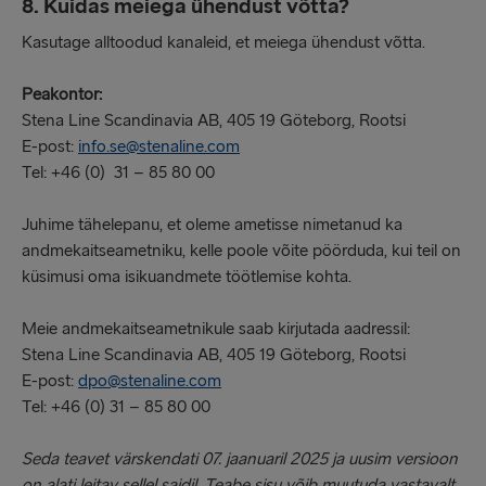
8. Kuidas meiega ühendust võtta?
Kasutage alltoodud kanaleid, et meiega ühendust võtta.
Peakontor:
Stena Line Scandinavia AB, 405 19 Göteborg, Rootsi
E-post:
info.se@stenaline.com
Tel: +46 (0) 31 – 85 80 00
Juhime tähelepanu, et oleme ametisse nimetanud ka
andmekaitseametniku, kelle poole võite pöörduda, kui teil on
küsimusi oma isikuandmete töötlemise kohta.
Meie andmekaitseametnikule saab kirjutada aadressil:
Stena Line Scandinavia AB, 405 19 Göteborg, Rootsi
E-post:
dpo@stenaline.com
Tel: +46 (0) 31 – 85 80 00
Seda teavet värskendati 07. jaanuaril 2025 ja uusim versioon
on alati leitav sellel saidil. Teabe sisu võib muutuda vastavalt