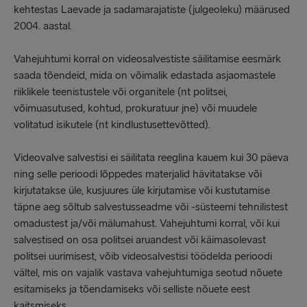
kehtestas Laevade ja sadamarajatiste (julgeoleku) määrused
2004. aastal.
Vahejuhtumi korral on videosalvestiste säilitamise eesmärk
saada tõendeid, mida on võimalik edastada asjaomastele
riiklikele teenistustele või organitele (nt politsei,
võimuasutused, kohtud, prokuratuur jne) või muudele
volitatud isikutele (nt kindlustusettevõtted).
Videovalve salvestisi ei säilitata reeglina kauem kui 30 päeva
ning selle perioodi lõppedes materjalid hävitatakse või
kirjutatakse üle, kusjuures üle kirjutamise või kustutamise
täpne aeg sõltub salvestusseadme või -süsteemi tehnilistest
omadustest ja/või mälumahust. Vahejuhtumi korral, või kui
salvestised on osa politsei aruandest või käimasolevast
politsei uurimisest, võib videosalvestisi töödelda perioodi
vältel, mis on vajalik vastava vahejuhtumiga seotud nõuete
esitamiseks ja tõendamiseks või selliste nõuete eest
kaitsmiseks.