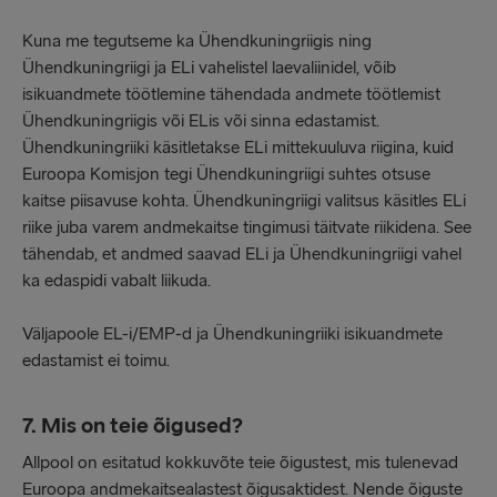
Kuna me tegutseme ka Ühendkuningriigis ning
Ühendkuningriigi ja ELi vahelistel laevaliinidel, võib
isikuandmete töötlemine tähendada andmete töötlemist
Ühendkuningriigis või ELis või sinna edastamist.
Ühendkuningriiki käsitletakse ELi mittekuuluva riigina, kuid
Euroopa Komisjon tegi Ühendkuningriigi suhtes otsuse
kaitse piisavuse kohta. Ühendkuningriigi valitsus käsitles ELi
riike juba varem andmekaitse tingimusi täitvate riikidena. See
tähendab, et andmed saavad ELi ja Ühendkuningriigi vahel
ka edaspidi vabalt liikuda.
Väljapoole EL-i/EMP-d ja Ühendkuningriiki isikuandmete
edastamist ei toimu.
7. Mis on teie õigused?
Allpool on esitatud kokkuvõte teie õigustest, mis tulenevad
Euroopa andmekaitsealastest õigusaktidest. Nende õiguste