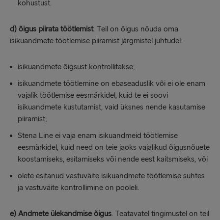
kohustust.
d) õigus piirata töötlemist
. Teil on õigus nõuda oma
isikuandmete töötlemise piiramist järgmistel juhtudel:
isikuandmete õigsust kontrollitakse;
isikuandmete töötlemine on ebaseaduslik või ei ole enam
vajalik töötlemise eesmärkidel, kuid te ei soovi
isikuandmete kustutamist, vaid üksnes nende kasutamise
piiramist;
Stena Line ei vaja enam isikuandmeid töötlemise
eesmärkidel, kuid need on teie jaoks vajalikud õigusnõuete
koostamiseks, esitamiseks või nende eest kaitsmiseks, või
olete esitanud vastuväite isikuandmete töötlemise suhtes
ja vastuväite kontrollimine on pooleli.
e) Andmete ülekandmise õigus
. Teatavatel tingimustel on teil