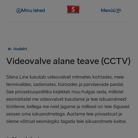
Minu lehed
Menüü
Avaleht
Videovalve alane teave (CCTV)
Stena Line kasutab videovalvet mitmetes kohtades, meie
terminalides, sadamates, büroodes ja parvlaevade pardal.
See privaatsuspoliitika kirjeldab muu hulgas seda, millistel
eesmärkidel me videovalvet kasutame ja teie isikuandmeid
töötleme, kellega me neid jagame ja millised on teie õigused
seoses oma isikuandmetega. Austame teie privaatsust ja
oleme võtnud eesmärgiks tagada teie isikuandmete kaitse.