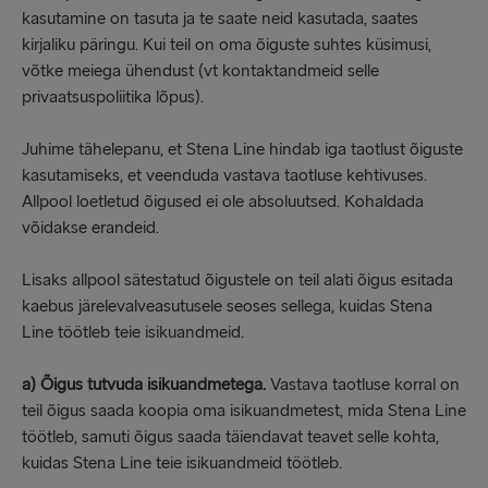
kasutamine on tasuta ja te saate neid kasutada, saates
kirjaliku päringu. Kui teil on oma õiguste suhtes küsimusi,
võtke meiega ühendust (vt kontaktandmeid selle
privaatsuspoliitika lõpus).
Juhime tähelepanu, et Stena Line hindab iga taotlust õiguste
kasutamiseks, et veenduda vastava taotluse kehtivuses.
Allpool loetletud õigused ei ole absoluutsed. Kohaldada
võidakse erandeid.
Lisaks allpool sätestatud õigustele on teil alati õigus esitada
kaebus järelevalveasutusele seoses sellega, kuidas Stena
Line töötleb teie isikuandmeid.
a)
Õigus tutvuda isikuandmetega.
Vastava taotluse korral on
teil õigus saada koopia oma isikuandmetest, mida Stena Line
töötleb, samuti õigus saada täiendavat teavet selle kohta,
kuidas Stena Line teie isikuandmeid töötleb.