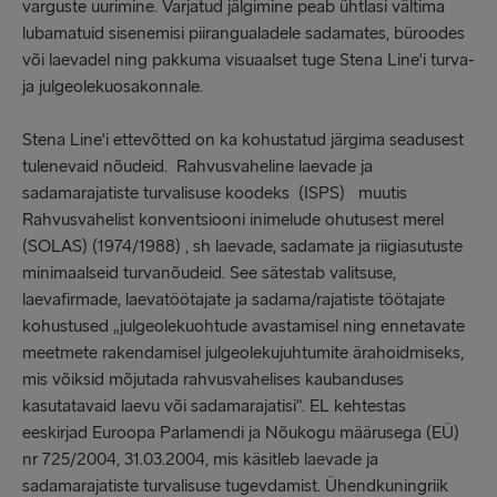
varguste uurimine. Varjatud jälgimine peab ühtlasi vältima
lubamatuid sisenemisi piirangualadele sadamates, büroodes
või laevadel ning pakkuma visuaalset tuge Stena Line'i turva-
ja julgeolekuosakonnale.
Stena Line'i ettevõtted on ka kohustatud järgima seadusest
tulenevaid nõudeid. Rahvusvaheline laevade ja
sadamarajatiste turvalisuse koodeks (ISPS) muutis
Rahvusvahelist konventsiooni inimelude ohutusest merel
(SOLAS) (1974/1988) , sh laevade, sadamate ja riigiasutuste
minimaalseid turvanõudeid. See sätestab valitsuse,
laevafirmade, laevatöötajate ja sadama/rajatiste töötajate
kohustused „julgeolekuohtude avastamisel ning ennetavate
meetmete rakendamisel julgeolekujuhtumite ärahoidmiseks,
mis võiksid mõjutada rahvusvahelises kaubanduses
kasutatavaid laevu või sadamarajatisi“. EL kehtestas
eeskirjad Euroopa Parlamendi ja Nõukogu määrusega (EÜ)
nr 725/2004, 31.03.2004, mis käsitleb laevade ja
sadamarajatiste turvalisuse tugevdamist. Ühendkuningriik