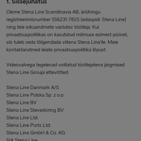
1. Sissejuhatus
Oleme Stena Line Scandinavia AB, äriühingu
registreerimisnumber 556231-7825 (edaspidi: Stena Line)
ning teie isikuandmete vastutav töötleja. Kui
privaatsuspoliitikas on kasutatud mitmuse esimest pööret,
siis tuleb seda tõlgendada viitena Stena Line'ile. Meie
kontaktandmed leiate privaatsuspoliitika lõpust.
Videovalvega tegelevad volitatud töötlejatena järgmised
Stena Line Groupi ettevõtted:
Stena Line Danmark A/S
Stena Line Polska Sp. z o.o.
Stena Line BV
Stena Line Stevedoring BV
Stena Line Ltd.
Stena Line Ports Ltd.
Stena Line GmbH & Co. KG
SIA Stena Line