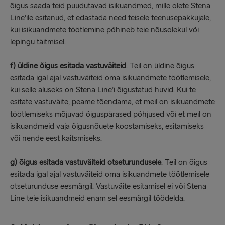
õigus saada teid puudutavad isikuandmed, mille olete Stena
Line'ile esitanud, et edastada need teisele teenusepakkujale,
kui isikuandmete töötlemine põhineb teie nõusolekul või
lepingu täitmisel.
f) üldine õigus esitada vastuväiteid
. Teil on üldine õigus
esitada igal ajal vastuväiteid oma isikuandmete töötlemisele,
kui selle aluseks on Stena Line’i õigustatud huvid. Kui te
esitate vastuväite, peame tõendama, et meil on isikuandmete
töötlemiseks mõjuvad õiguspärased põhjused või et meil on
isikuandmeid vaja õigusnõuete koostamiseks, esitamiseks
või nende eest kaitsmiseks.
g) õigus esitada vastuväiteid otseturundusele
. Teil on õigus
esitada igal ajal vastuväiteid oma isikuandmete töötlemisele
otseturunduse eesmärgil. Vastuväite esitamisel ei või Stena
Line teie isikuandmeid enam sel eesmärgil töödelda.