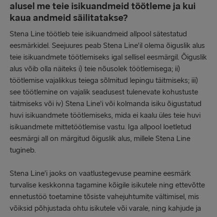
alusel me teie isikuandmeid töötleme ja kui
kaua andmeid säilitatakse?
Stena Line töötleb teie isikuandmeid allpool sätestatud
eesmärkidel. Seejuures peab Stena Line'il olema õiguslik alus
teie isikuandmete töötlemiseks igal sellisel eesmärgil. Õiguslik
alus võib olla näiteks i) teie nõusolek töötlemisega; ii)
töötlemise vajalikkus teiega sõlmitud lepingu täitmiseks; iii)
see töötlemine on vajalik seadusest tulenevate kohustuste
täitmiseks või iv) Stena Line'i või kolmanda isiku õigustatud
huvi isikuandmete töötlemiseks, mida ei kaalu üles teie huvi
isikuandmete mittetöötlemise vastu. Iga allpool loetletud
eesmärgi all on märgitud õiguslik alus, millele Stena Line
tugineb.
Stena Line’i jaoks on vaatlustegevuse peamine eesmärk
turvalise keskkonna tagamine kõigile isikutele ning ettevõtte
ennetustöö toetamine tõsiste vahejuhtumite vältimisel, mis
võiksid põhjustada ohtu isikutele või varale, ning kahjude ja