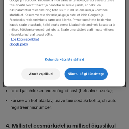
visuaalset salvestust.
Google ja Facebook. Küpsiste ja muu sarnase tehnoloogia abil salvestatakse
teie arvutis olevat teavet ja pääsetakse sellele juurde, et pakkuda
isikupärastatud reklaame ning teha sisuturunduse analüüsi ja koostada
Mingit heli salvestamist ei toimu üheski kohas.
statistikat. Kasutame teie sirvimisajalugu ja oste, et leida Google'is ja
Facebookis reklaamimiseks sarnaseid kliente. Privaatsussätete haldamise
Sanitaarruumides videovalvet pole.
kaudu saate otsustada, kellel peaks olema lubatud teie andmeid kasutada ja
millised töötlemise eesmärgid lubate. Saate oma sätteid alati muuta või oma
Niipea, kui sisenete videovalvega alale, teavitatakse teid
nõusoleku igal ajal tagasi võtta.
Loe küpsisepoliitikat
jälgimisest graafiliste märkidega.
Google policy
3. Milliseid isikuandmete kategooriaid me
Kohanda küpsiste sätteid
töötleme?
Ainult vajalikud
Nõustu kõigi küpsistega
Stena Line töötleb järgmisi isikuandmete kategooriaid:
fotod ja lühikesed videolõigud teist (helisalvestuseta);
kui see on kohaldatav, teave teie sõiduki kohta, sh auto
registreerimisnumber.
4. Millistel eesmärkidel ja millisel õiguslikul