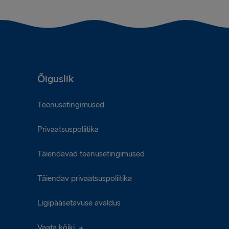
Õiguslik
Teenusetingimused
Privaatsuspoliitika
Täiendavad teenusetingimused
Täiendav privaatsuspoliitika
Ligipääsetavuse avaldus
Vaata kõiki