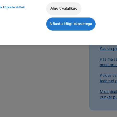
või millegi eest tasute,
a küpsiste sätteid
Ainult vajalikud
Kui kaua
Nõustu kõigi küpsistega
Kuidas sa
Kas teeni
Kas on pii
Kas ma s
need on 
Kuidas saa
teenitud 
Mida peak
punkte p