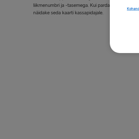
liikmenumbri ja -tasemega. Kui pardal midagi ostate 
Kohand
näidake seda kaarti kassapidajale.