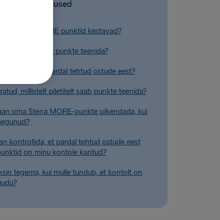
Seotud küsimused
 minu Stena MORE punktid kestavad?
an broneerimisel punkte teenida?
n punkte kõigi pardal tehtud ostude eest?
ratud, millistelt piletitelt saab punkte teenida?
aan oma Stena MORE-punkte pikendada, kui
aegunud?
n kontrollida, et pardal tehtud ostude eest
punktid on minu kontole kantud?
sin tegema, kui mulle tundub, et kontolt on
uudu?