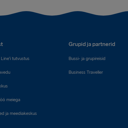
t
Grupid ja partnerid
Line’i tutvustus
Bussi- ja grupireisid
avedu
Business Traveller
kkus
öö meiega
ed ja meediakeskus