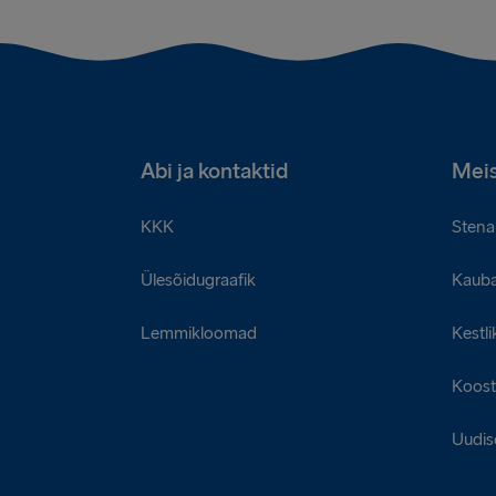
Abi ja kontaktid
Meis
KKK
Stena 
Ülesõidugraafik
Kaub
Lemmikloomad
Kestli
Koost
Uudis