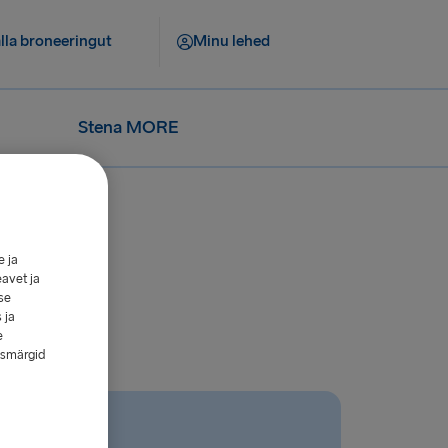
lla broneeringut
Minu lehed
Stena MORE
e ja
eavet ja
se
 ja
e
esmärgid