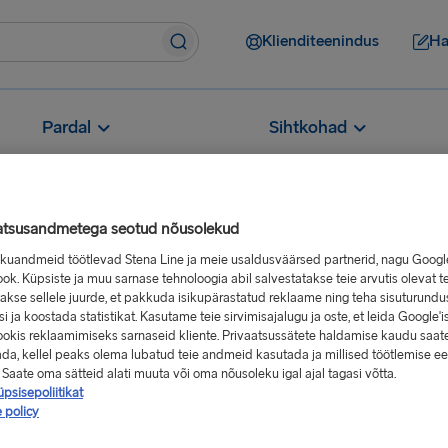
Klienditeenindus
Ha
Pardal
Sihtkohad
atsusandmetega seotud nõusolekud
sikuandmeid töötlevad Stena Line ja meie usaldusväärsed partnerid, nagu Googl
Kuidas saan teenida punkte laeva pardal?
ok. Küpsiste ja muu sarnase tehnoloogia abil salvestatakse teie arvutis olevat t
akse sellele juurde, et pakkuda isikupärastatud reklaame ning teha sisuturundu
unkte laeva
i ja koostada statistikat. Kasutame teie sirvimisajalugu ja oste, et leida Google'is
okis reklaamimiseks sarnaseid kliente. Privaatsussätete haldamise kaudu saat
ada, kellel peaks olema lubatud teie andmeid kasutada ja millised töötlemise e
 Saate oma sätteid alati muuta või oma nõusoleku igal ajal tagasi võtta.
psisepoliitikat
 policy
aberkaart või teise võimalusena
kaardi alla laadida oma