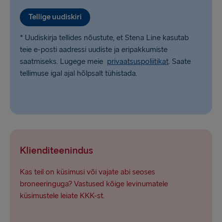
Tellige uudiskiri
* Uudiskirja tellides nõustute, et Stena Line kasutab
teie e-posti aadressi uudiste ja eripakkumiste
saatmiseks. Lugege meie
privaatsuspoliitikat
. Saate
tellimuse igal ajal hõlpsalt tühistada.
Klienditeenindus
Kas teil on küsimusi või vajate abi seoses
broneeringuga? Vastused kõige levinumatele
küsimustele leiate KKK-st.