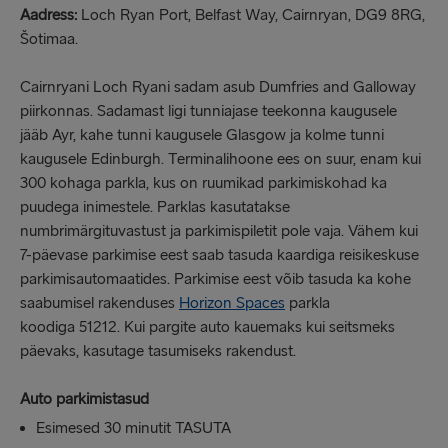
Aadress:
Loch Ryan Port, Belfast Way, Cairnryan, DG9 8RG,
Šotimaa.
Cairnryani Loch Ryani sadam asub Dumfries and Galloway
piirkonnas. Sadamast ligi tunniajase teekonna kaugusele
jääb Ayr, kahe tunni kaugusele Glasgow ja kolme tunni
kaugusele Edinburgh. Terminalihoone ees on suur, enam kui
300 kohaga parkla, kus on ruumikad parkimiskohad ka
puudega inimestele. Parklas kasutatakse
numbrimärgituvastust ja parkimispiletit pole vaja. Vähem kui
7-päevase parkimise eest saab tasuda kaardiga reisikeskuse
parkimisautomaatides. Parkimise eest võib tasuda ka kohe
saabumisel rakenduses
Horizon Spaces
parkla
koodiga 51212. Kui pargite auto kauemaks kui seitsmeks
päevaks, kasutage tasumiseks rakendust.
Auto parkimistasud
Esimesed 30 minutit TASUTA