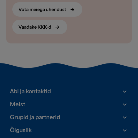
Võta meiega ühendust
Vaadake KKK-d
Abi ja kontaktid
Meist
Grupid ja partnerid
Õiguslik