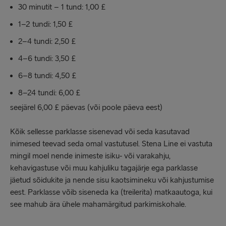
30 minutit – 1 tund: 1,00 £
1–2 tundi: 1,50 £
2–4 tundi: 2,50 £
4–6 tundi: 3,50 £
6–8 tundi: 4,50 £
8–24 tundi: 6,00 £
seejärel 6,00 £ päevas (või poole päeva eest)
Kõik sellesse parklasse sisenevad või seda kasutavad
inimesed teevad seda omal vastutusel. Stena Line ei vastuta
mingil moel nende inimeste isiku‐ või varakahju,
kehavigastuse või muu kahjuliku tagajärje ega parklasse
jäetud sõidukite ja nende sisu kaotsimineku või kahjustumise
eest. Parklasse võib siseneda ka (treilerita) matkaautoga, kui
see mahub ära ühele mahamärgitud parkimiskohale.