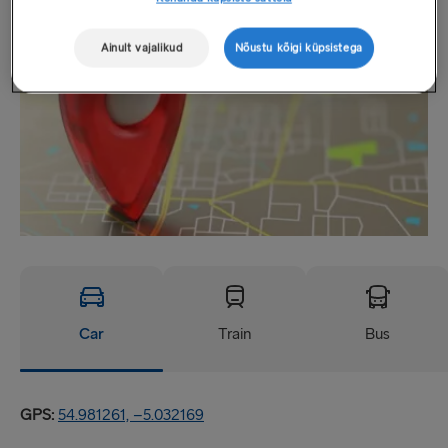
Ainult vajalikud
Nõustu kõigi küpsistega
Car
Train
Bus
GPS:
54.981261, –5.032169