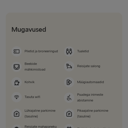
Mugavused
Piletid ja broneeringud
Tualetid
Beebide
Reisijate salong
mähkimistoad
Kohvik
Müügiautomaadid
Puudega inimeste
Tasuta wifi
abistamine
Lühiajaline parkimine
Pikaajaline parkimine
(tasuline)
(tasuline)
Reisijate mahapaneku