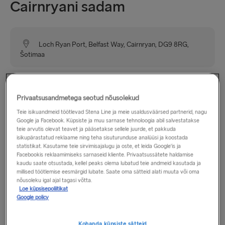
Cairnryani sadam
Loch Ryan Port, Belfast Way, Cairnryan, DG9 8RG,
Šotimaa
Loch Ryani sadam Cairnryan asub Dumfries ja Galloways,
Šotimaal. Siit väljub Belfasti kuni 6 reisi päevas. Cairnryan on
Privaatsusandmetega seotud nõusolekud
väike küla, kus on pood ja paar kodumajutust&. Cairnryani
Teie isikuandmeid töötlevad Stena Line ja meie usaldusväärsed partnerid, nagu
läheduses on hulk hotelle, külalistemaju,&kodumajutusi,
Google ja Facebook. Küpsiste ja muu sarnase tehnoloogia abil salvestatakse
teie arvutis olevat teavet ja pääsetakse sellele juurde, et pakkuda
samuti kauplusi, kohvikuid, restorane ja bensiinijaamu.
isikupärastatud reklaame ning teha sisuturunduse analüüsi ja koostada
statistikat. Kasutame teie sirvimisajalugu ja oste, et leida Google'is ja
Facebookis reklaamimiseks sarnaseid kliente. Privaatsussätete haldamise
kaudu saate otsustada, kellel peaks olema lubatud teie andmeid kasutada ja
Lahtiolekuajad
millised töötlemise eesmärgid lubate. Saate oma sätteid alati muuta või oma
nõusoleku igal ajal tagasi võtta.
Loe küpsisepoliitikat
esmaspäev – pühapäev: 6.00 – 22.00
Google policy
Asukoht
Kohanda küpsiste sätteid