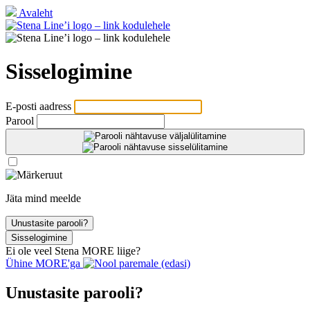
Avaleht
Sisselogimine
E‑posti aadress
Parool
Jäta mind meelde
Unustasite parooli?
Sisselogimine
Ei ole veel Stena
MORE
liige?
Ühine
MORE
'ga
Unustasite parooli?