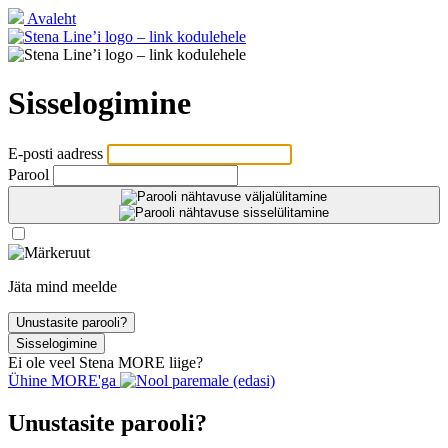
Avaleht
Sisselogimine
E‑posti aadress
Parool
Jäta mind meelde
Unustasite parooli?
Sisselogimine
Ei ole veel Stena
MORE
liige?
Ühine
MORE
'ga
Unustasite parooli?