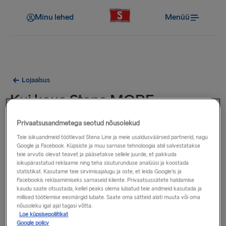
Minu lehed
Menüü
Lojaalsus
Kui kaua Stena MORE
püsikliendiprogrammi
Privaatsusandmetega seotud nõusolekud
liikmesus kehtib?
Teie isikuandmeid töötlevad Stena Line ja meie usaldusväärsed partnerid, nagu
Google ja Facebook. Küpsiste ja muu sarnase tehnoloogia abil salvestatakse
teie arvutis olevat teavet ja pääsetakse sellele juurde, et pakkuda
isikupärastatud reklaame ning teha sisuturunduse analüüsi ja koostada
Blue staatus ei aegu, kui te ei otsusta püsikliendiprogrammist
statistikat. Kasutame teie sirvimisajalugu ja oste, et leida Google'is ja
lahkuda.
Facebookis reklaamimiseks sarnaseid kliente. Privaatsussätete haldamise
kaudu saate otsustada, kellel peaks olema lubatud teie andmeid kasutada ja
millised töötlemise eesmärgid lubate. Saate oma sätteid alati muuta või oma
Gold staatus kehtib 12 kuud ning pikeneb, kui olete teeninud
nõusoleku igal ajal tagasi võtta.
selle 12 kuu jooksul 15 000 punkti.
Loe küpsisepoliitikat
Google policy