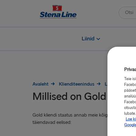
Liinid
Priva
Teie i
Avaleht
Klienditeenindus
Lojaalsus
Facebo
pääset
Millised on Gold staat
analüüs
Facebo
otsust
lubate.
Gold kliendi staatus annab meie kõige sagedamini re
Loe kü
täiendavad eelised:
Google