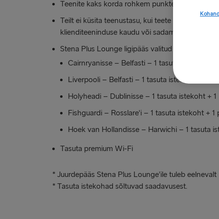
Teenite kaks korda rohkem punkte: 10 punkti iga 
Kohand
Teilt ei küsita teenustasu, kui teete broneering
klienditeeninduse kaudu või sadamas.
Stena Plus Lounge ligipääs valitud marsruutidel*
Cairnryanisse – Belfasti – 1 tasuta istekoht +
Liverpooli – Belfasti – 1 tasuta istekoht + 1 p
Holyheadi – Dublinisse – 1 tasuta istekoht + 1
Fishguardi – Rosslare'i – 1 tasuta istekoht + 
Hoek ‎van ‎Hollandisse – Harwichi – 1 tasuta i
Tasuta premium Wi-Fi
* Juurdepääs Stena Plus Lounge’ile
tuleb eelneval
* Tasuta istekohad sõltuvad saadavusest.