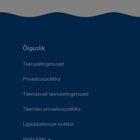
Õiguslik
Teenusetingimused
Privaatsuspoliitika
Täiendavad teenusetingimused
Täiendav privaatsuspoliitika
Ligipääsetavuse avaldus
Vaata kõiki