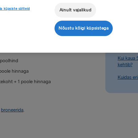
kulutatud 1 € / 1 £ eest.
Millised o
a küpsiste sätteid
Ainult vajalikud
u või muudate seda meie
Kuidas u
Nõustu kõigi küpsistega
Kuidas uu
 1 poole hinnaga
Millised o
oole hinnaga
Kui kaua 
 poolhind
kehtib?
1 poole hinnaga
Kuidas eri
stekoht + 1 poole hinnaga
t
broneerida
.