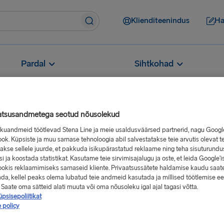
Klienditeenindus
Ha
Pardal
Sihtkohad
atsusandmetega seotud nõusolekud
sikuandmeid töötlevad Stena Line ja meie usaldusväärsed partnerid, nagu Googl
Millised on Gold staatuse eelised?
ok. Küpsiste ja muu sarnase tehnoloogia abil salvestatakse teie arvutis olevat t
akse sellele juurde, et pakkuda isikupärastatud reklaame ning teha sisuturundu
use eelised?
i ja koostada statistikat. Kasutame teie sirvimisajalugu ja oste, et leida Google'is
okis reklaamimiseks sarnaseid kliente. Privaatsussätete haldamise kaudu saat
ada, kellel peaks olema lubatud teie andmeid kasutada ja millised töötlemise e
 Saate oma sätteid alati muuta või oma nõusoleku igal ajal tagasi võtta.
isivatele klientidele
psisepoliitikat
 policy