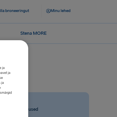
lla broneeringut
Minu lehed
Stena MORE
e ja
eavet ja
se
 ja
e
esmärgid
Seotud küsimused