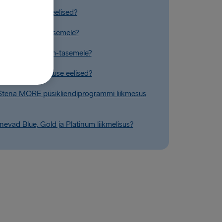
n Blue staatuse eelised?
uendada Gold-tasemele?
endada Platinum-tasemele?
n Platinum staatuse eelised?
Stena MORE püsikliendiprogrammi liikmesus
nevad Blue, Gold ja Platinum liikmelisus?