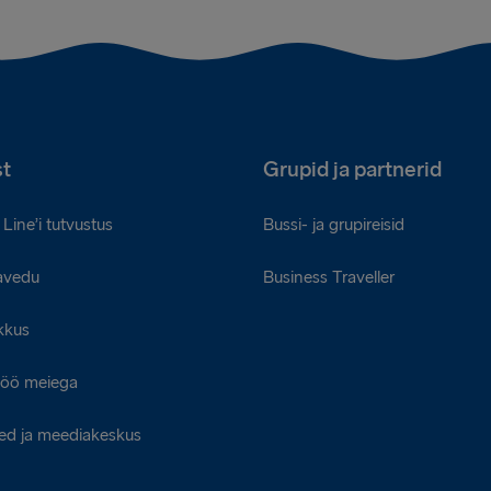
t
Grupid ja partnerid
Line’i tutvustus
Bussi- ja grupireisid
avedu
Business Traveller
kkus
öö meiega
ed ja meediakeskus