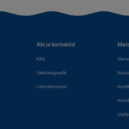
Abi ja kontaktid
Meis
KKK
Stena 
Ülesõidugraafik
Kaub
Lemmikloomad
Kestli
Koost
Uudis