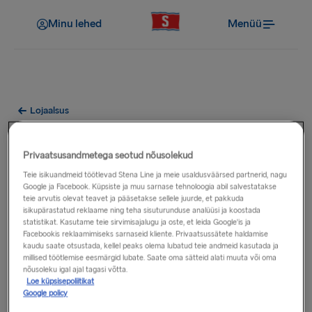
Minu lehed
Menüü
Lojaalsus
Kuidas uuendada Gold-
Privaatsusandmetega seotud nõusolekud
tasemele?
Teie isikuandmeid töötlevad Stena Line ja meie usaldusväärsed partnerid, nagu
Google ja Facebook. Küpsiste ja muu sarnase tehnoloogia abil salvestatakse
teie arvutis olevat teavet ja pääsetakse sellele juurde, et pakkuda
Teenige esimese 12 kuu jooksul 7500 punkti ning teid
isikupärastatud reklaame ning teha sisuturunduse analüüsi ja koostada
uuendatakse automaatselt Gold liikmeks.
statistikat. Kasutame teie sirvimisajalugu ja oste, et leida Google'is ja
Facebookis reklaamimiseks sarnaseid kliente. Privaatsussätete haldamise
kaudu saate otsustada, kellel peaks olema lubatud teie andmeid kasutada ja
Kui teie staatust on tõstetud, hakkab kehtima uus liikmesuse
millised töötlemise eesmärgid lubate. Saate oma sätteid alati muuta või oma
aasta, mille alguseks määratakse selle kuu lõpp, millal teid
nõusoleku igal ajal tagasi võtta.
Loe küpsisepoliitikat
uuele tasemele tõsteti.
Google policy