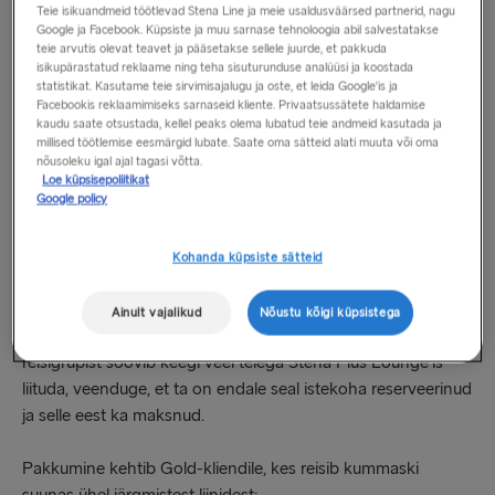
ost kas Economy, Flexi või Premium pileti;
Teie isikuandmeid töötlevad Stena Line ja meie usaldusväärsed partnerid, nagu
Google ja Facebook. Küpsiste ja muu sarnase tehnoloogia abil salvestatakse
valige broneeringu tegemise ajal Stena Plus Lounge.
teie arvutis olevat teavet ja pääsetakse sellele juurde, et pakkuda
isikupärastatud reklaame ning teha sisuturunduse analüüsi ja koostada
statistikat. Kasutame teie sirvimisajalugu ja oste, et leida Google'is ja
Ühtki pakkumise koodi pole tarvis sisestada. Allahindlus
Facebookis reklaamimiseks sarnaseid kliente. Privaatsussätete haldamise
arvestatakse automaatselt, kui olete Stena Plus Lounge’i
kaudu saate otsustada, kellel peaks olema lubatud teie andmeid kasutada ja
millised töötlemise eesmärgid lubate. Saate oma sätteid alati muuta või oma
istekohad valinud.
nõusoleku igal ajal tagasi võtta.
Loe küpsisepoliitikat
Google policy
Kui reisite Iiri mere või Põhjamere marsruutidel ning
broneerite Premium pileti siis ei maksta teile Stena Plus
Lounge’i eest tagasi.
Kohanda küpsiste sätteid
Kuna kohtade arv Stena Plus Lounge’is on piiratud,
Ainult vajalikud
Nõustu kõigi küpsistega
reserveerige need kindlasti veel enne reisi. Kui teie
reisigrupist soovib keegi veel teiega Stena Plus Lounge’is
liituda, veenduge, et ta on endale seal istekoha reserveerinud
ja selle eest ka maksnud.
Pakkumine kehtib Gold-kliendile, kes reisib kummaski