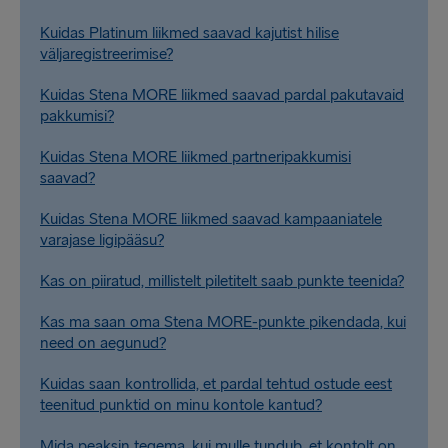
Kuidas Platinum liikmed saavad kajutist hilise
väljaregistreerimise?
Kuidas Stena MORE liikmed saavad pardal pakutavaid
pakkumisi?
Kuidas Stena MORE liikmed partneripakkumisi
saavad?
Kuidas Stena MORE liikmed saavad kampaaniatele
varajase ligipääsu?
Kas on piiratud, millistelt piletitelt saab punkte teenida?
Kas ma saan oma Stena MORE-punkte pikendada, kui
need on aegunud?
Kuidas saan kontrollida, et pardal tehtud ostude eest
teenitud punktid on minu kontole kantud?
Mida peaksin tegema, kui mulle tundub, et kontolt on