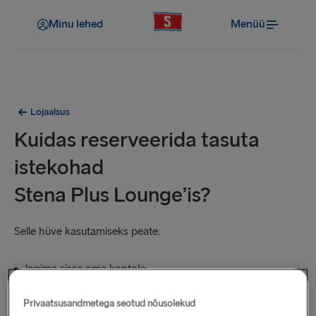
Minu lehed
Menüü
Lojaalsus
Kuidas reserveerida tasuta
istekohad
Stena Plus Lounge’is?
Selle hüve kasutamiseks peate:
logima sisse oma kontole;
olema broneeringus kirjas peamise reisijana;
Privaatsusandmetega seotud nõusolekud