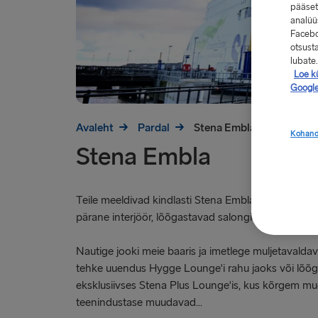
pääset
analüüs
Facebo
otsust
lubate.
Loe kü
Google
Avaleht
Pardal
Stena Embla
Kohand
Stena Embla
Teile meeldivad kindlasti Stena Embla oivaline Ska
pärane interjöör, lõõgastavad salongid ja kaunid m
Nautige jooki meie baaris ja imetlege muljetavaldav
tehke uuendus Hygge Lounge'i rahu jaoks või lõõ
eksklusiivses Stena Plus Lounge'is, kus kõrgem mu
teenindustase muudavad...