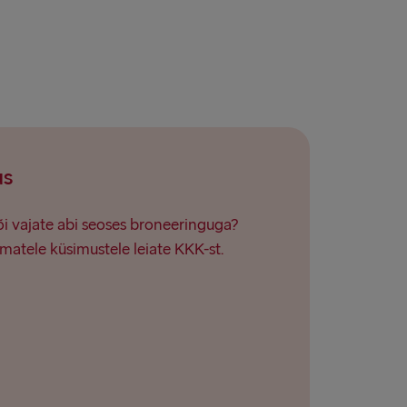
land → Harwich
Fishguard
us
või vajate abi seoses broneeringuga?
matele küsimustele leiate KKK-st.