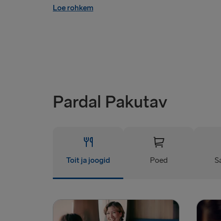
Loe rohkem
Pardal Pakutav
Toit ja joogid
Poed
S