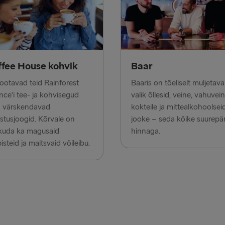
Cairnryan →
Harwich → H
Fishguard →
fee House kohvik
Baar
Trelleborg 
 ootavad teid Rainforest
Baaris on tõeliselt muljetav
Kiel → Goth
ance’i tee- ja kohvisegud
valik õllesid, veine, vahuvein
Gothenburg 
g värskendavad
kokteile ja mittealkohoolsei
stusjoogid. Kõrvale on
jooke – seda kõike suurepä
Halmstad →
kuda ka magusaid
hinnaga.
isteid ja maitsvaid võileibu.
Karlskrona 
Dublin → Ho
Belfast → Li
Belfast → C