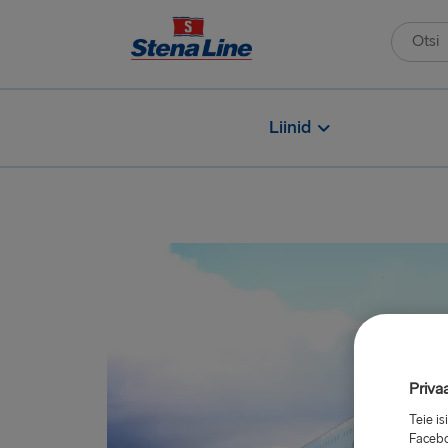
Liinid
Priva
Teie i
Facebo