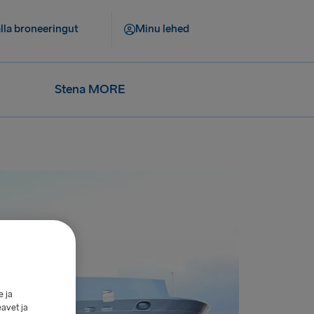
lla broneeringut
Minu lehed
Stena MORE
e ja
eavet ja