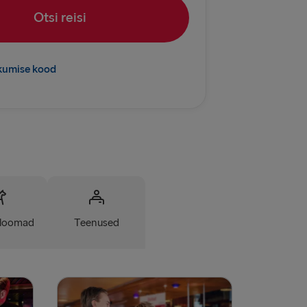
AMAALE
Otsi reisi
Travemünde
 → Liepāja
kumise kood
UDID
relleborg
→ Kiel
vn → Gothenburg
almstad
loomad
Teenused
rlskrona
Dublin
Belfast