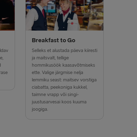
 Belfast
ook of Holland
 Rosslare
Breakfast to Go
→ Rostock
aldav
Selleks et alustada päeva kiiresti
enburg
e,
ja maitsvalt, tellige
→ Frederikshavn
d
hommikusöök kaasavõtmiseks
rase
ette. Valige järgmise nelja
 Grenaa
lemmiku seast: maitsev vorstiga
ciabatta, peekoniga kukkel,
→ Gdynia
taimne vrapp või singi-
lyhead
juustusarvesai koos kuuma
joogiga.
verpool
airnryan