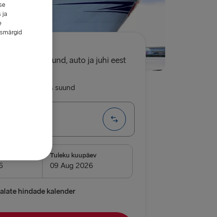
se
 ja
e
esmärgid
9.00€
üks suund, auto ja juhi eest
asi reis
Üks suund
→ Belfast
I
äev
Tuleku kuupäev
→ Nynäshamn
→ Ventspils
late hindade kalender