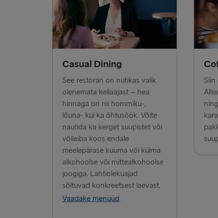
Casual Dining
Cof
See restoran on nutikas valik
Siin
olenemata kellaajast – hea
Alli
hinnaga on nii hommiku-,
nin
lõuna- kui ka õhtusöök. Võite
kara
nautida ka kerget suupistet või
pak
võileiba koos endale
suup
meelepärase kuuma või külma
alkohoolse või mittealkohoolse
joogiga. Lahtiolekuajad
sõltuvad konkreetsest laevast.
Vaadake menüüd
.