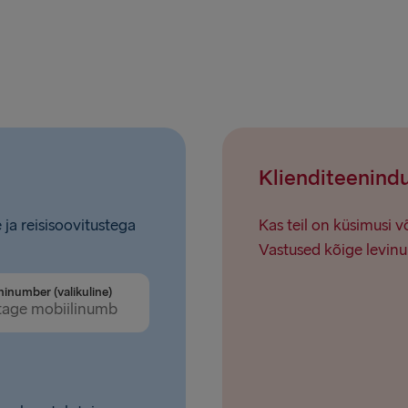
Hook of Hol
Rosslare → 
Klienditeenind
 ja reisisoovitustega
Kas teil on küsimusi 
Vastused kõige levinu
ninumber (valikuline)