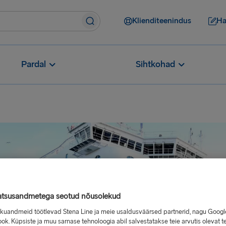
Klienditeenindus
Ha
Pardal
Sihtkohad
atsusandmetega seotud nõusolekud
sikuandmeid töötlevad Stena Line ja meie usaldusväärsed partnerid, nagu Googl
ok. Küpsiste ja muu sarnase tehnoloogia abil salvestatakse teie arvutis olevat t