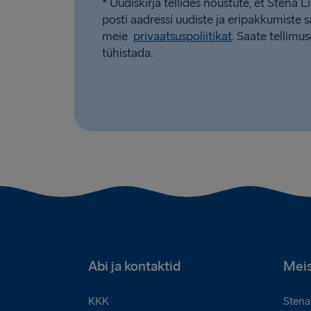
* Uudiskirja tellides nõustute, et Stena L
posti aadressi uudiste ja eripakkumiste
meie
privaatsuspoliitikat
. Saate tellimus
tühistada.
Abi ja kontaktid
Meis
KKK
Stena 