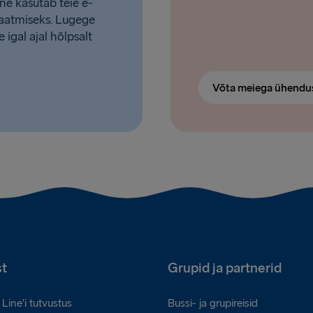
ine kasutab teie e-
 saatmiseks. Lugege
e igal ajal hõlpsalt
Võta meiega ühendu
t
Grupid ja partnerid
Line’i tutvustus
Bussi- ja grupireisid