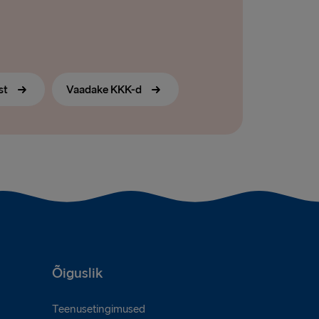
st
Vaadake KKK-d
Õiguslik
Teenusetingimused