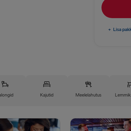
LÄTIST SAKS
Liepāja → 
Travemünde
+
Lisa pak
MUUD MARSRU
Rostock → T
Gothenburg 
Frederiksha
Grenaa → H
alongid
Kajutid
Meelelahutus
Lemmik
Gdynia → Ka
Holyhead → 
Liverpool → 