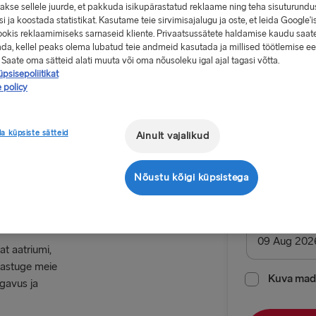
akse sellele juurde, et pakkuda isikupärastatud reklaame ning teha sisuturundu
i ja koostada statistikat. Kasutame teie sirvimisajalugu ja oste, et leida Google'is
okis reklaamimiseks sarnaseid kliente. Privaatsussätete haldamise kaudu saat
ada, kellel peaks olema lubatud teie andmeid kasutada ja millised töötlemise e
 Saate oma sätteid alati muuta või oma nõusoleku igal ajal tagasi võtta.
psisepoliitikat
Alates 17
 policy
Edasi-tag
a küpsiste sätteid
Ainult vajalikud
Marsruut
Nõustu kõigi küpsistega
Liverpool 
ndinaavia-
erevaated.
LÄTIST ROOTS
Mineku kuup
at aatriumi,
Ventspils 
gastuge meie
Nynäshamn 
Kuva mada
gavus ja