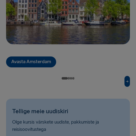
Frederikshavn → Gothenburg
Grenaa → Halmstad
Gdynia → Karlskrona
Holyhead → Dublin
Liverpool → Belfast
Avasta Amsterdam
Cairnryan → Belfast
Harwich → Hook of Holland
Fishguard → Rosslare
Trelleborg → Rostock
Tellige meie uudiskiri
Kiel → Gothenburg
Olge kursis värskete uudiste, pakkumiste ja
Gothenburg → Frederikshavn
reisisoovitustega