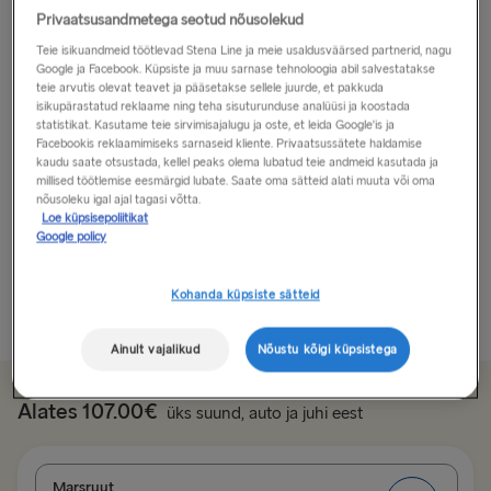
Privaatsusandmetega seotud nõusolekud
Avastage hurmavat Utrechti!
Teie isikuandmeid töötlevad Stena Line ja meie usaldusväärsed partnerid, nagu
Google ja Facebook. Küpsiste ja muu sarnase tehnoloogia abil salvestatakse
Oma rikkaliku ajaloo ja dünaamilise oleviku
teie arvutis olevat teavet ja pääsetakse sellele juurde, et pakkuda
isikupärastatud reklaame ning teha sisuturunduse analüüsi ja koostada
kombinatsiooniga on Utrecht külastamiseks eriti
statistikat. Kasutame teie sirvimisajalugu ja oste, et leida Google'is ja
huvitav linn, kus on suurim kultuuriväärtuste tihedus,
Facebookis reklaamimiseks sarnaseid kliente. Privaatsussätete haldamise
kaudu saate otsustada, kellel peaks olema lubatud teie andmeid kasutada ja
kesksed ostukohad, suurim keskaegne kesklinn ja
millised töötlemise eesmärgid lubate. Saate oma sätteid alati muuta või oma
Hollandi parim ülikool.
nõusoleku igal ajal tagasi võtta.
Loe küpsisepoliitikat
Google policy
Tänu paljudele festivalidele, üritustele ja lavadele leidub
alati...
Kohanda küpsiste sätteid
Loe rohkem
Ainult vajalikud
Nõustu kõigi küpsistega
Alates 107.00€
üks suund, auto ja juhi eest
Marsruut