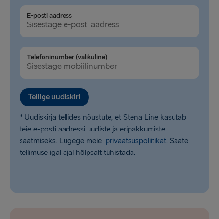
Halmstad → Grenaa
E-posti aadress
Karlskrona → Gdynia
Dublin → Holyhead
Telefoninumber (valikuline)
Belfast → Liverpool
Belfast → Cairnryan
Tellige uudiskiri
Hook of Holland → Harwich
* Uudiskirja tellides nõustute, et Stena Line kasutab
Rosslare → Fishguard
teie e-posti aadressi uudiste ja eripakkumiste
saatmiseks. Lugege meie
privaatsuspoliitikat
. Saate
tellimuse igal ajal hõlpsalt tühistada.