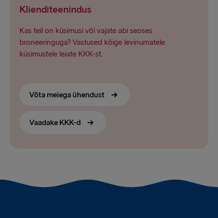
Klienditeenindus
Kas teil on küsimusi või vajate abi seoses
broneeringuga? Vastused kõige levinumatele
küsimustele leiate KKK-st.
Võta meiega ühendust
Vaadake KKK-d