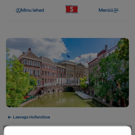
Minu lehed
Menüü
Laevaga Hollandisse
Utrecht