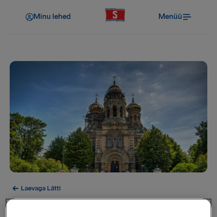
Minu lehed
Menüü
Laevaga Lätti
Liepāja