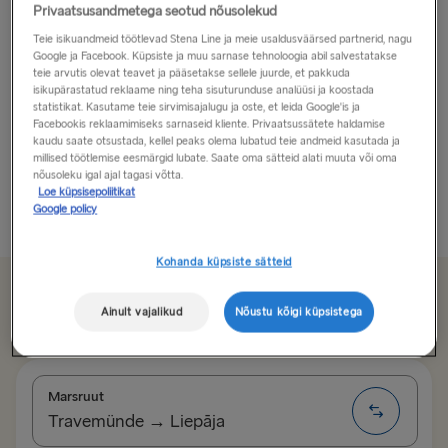
Privaatsusandmetega seotud nõusolekud
Puhake nagu rokkstaar Liepājas!
Teie isikuandmeid töötlevad Stena Line ja meie usaldusväärsed partnerid, nagu
Google ja Facebook. Küpsiste ja muu sarnase tehnoloogia abil salvestatakse
teie arvutis olevat teavet ja pääsetakse sellele juurde, et pakkuda
Lääne-Lätis Läänemere kaldal asuv Liepāja on riigi
isikupärastatud reklaame ning teha sisuturunduse analüüsi ja koostada
suuruselt kolmas linn, mis on tuntud mitme asja
statistikat. Kasutame teie sirvimisajalugu ja oste, et leida Google'is ja
Facebookis reklaamimiseks sarnaseid kliente. Privaatsussätete haldamise
poolest. Näiteks ranna ja endise militaarsadama
kaudu saate otsustada, kellel peaks olema lubatud teie andmeid kasutada ja
poolest, mis on nüüd elav kaubasadam. Kuid kõige
millised töötlemise eesmärgid lubate. Saate oma sätteid alati muuta või oma
paremini on see linn tuntud kultuurilise...
nõusoleku igal ajal tagasi võtta.
Loe küpsisepoliitikat
Google policy
Loe rohkem
Kohanda küpsiste sätteid
Alates 135.00€
Ainult vajalikud
Nõustu kõigi küpsistega
üheotsapileti eest autole, juhile ja istekohale
Marsruut
Travemünde → Liepāja