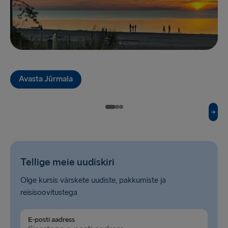
Grenaa → Halmstad
Gdynia → Karlskrona
Holyhead → Dublin
Liverpool → Belfast
Avasta Jūrmala
Cairnryan → Belfast
Harwich → Hook of Holland
Fishguard → Rosslare
Trelleborg → Rostock
Tellige meie uudiskiri
Kiel → Gothenburg
Olge kursis värskete uudiste, pakkumiste ja
Gothenburg → Frederikshavn
reisisoovitustega
Halmstad → Grenaa
E-posti aadress