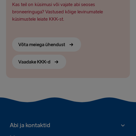
Kas teil on küsimusi või vajate abi seoses
broneeringuga? Vastused kõige levinumatele
küsimustele leiate KKK-st.
Võta meiega ühendust
Vaadake KKK-d
Abi ja kontaktid