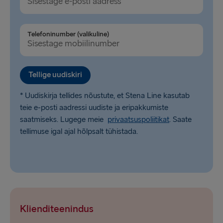
Karlskrona → Gdynia
Dublin → Holyhead
Telefoninumber (valikuline)
Belfast → Liverpool
Belfast → Cairnryan
Tellige uudiskiri
Hook of Holland → Harwich
* Uudiskirja tellides nõustute, et Stena Line kasutab
Rosslare → Fishguard
teie e-posti aadressi uudiste ja eripakkumiste
saatmiseks. Lugege meie
privaatsuspoliitikat
. Saate
tellimuse igal ajal hõlpsalt tühistada.
Klienditeenindus