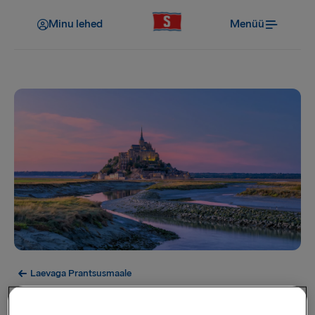
Minu lehed
Menüü
Laevaga Prantsusmaale
Bretagne