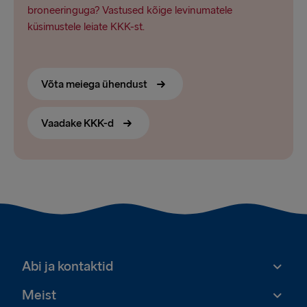
broneeringuga? Vastused kõige levinumatele
küsimustele leiate KKK-st.
Võta meiega ühendust
Vaadake KKK-d
Abi ja kontaktid
Meist