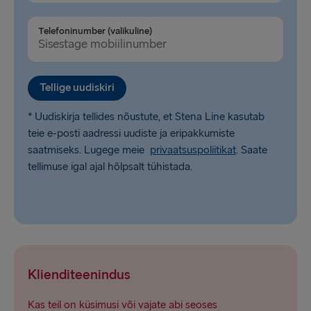
Dublin → Holyhead
Telefoninumber (valikuline)
Belfast → Liverpool
Belfast → Cairnryan
Tellige uudiskiri
Hook of Holland → Harwich
* Uudiskirja tellides nõustute, et Stena Line kasutab
Rosslare → Fishguard
teie e-posti aadressi uudiste ja eripakkumiste
saatmiseks. Lugege meie
privaatsuspoliitikat
. Saate
tellimuse igal ajal hõlpsalt tühistada.
Klienditeenindus
Kas teil on küsimusi või vajate abi seoses