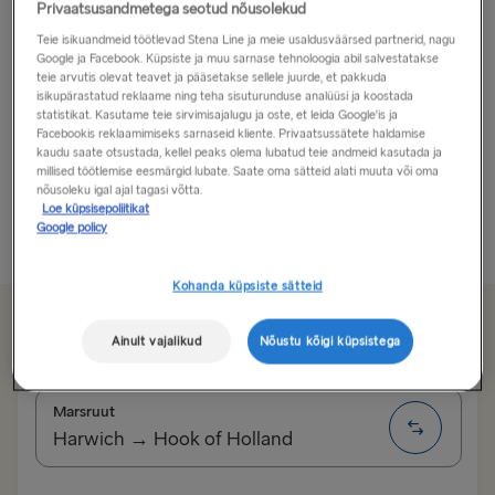
Privaatsusandmetega seotud nõusolekud
Ükskõik, kas teile meeldib avastada uusi kohti, nautida
Teie isikuandmeid töötlevad Stena Line ja meie usaldusväärsed partnerid, nagu
Google ja Facebook. Küpsiste ja muu sarnase tehnoloogia abil salvestatakse
head toitu või lihtsalt puhata, broneerige autoreis
teie arvutis olevat teavet ja pääsetakse sellele juurde, et pakkuda
Bretagne'i ja lõõgastuge!
isikupärastatud reklaame ning teha sisuturunduse analüüsi ja koostada
statistikat. Kasutame teie sirvimisajalugu ja oste, et leida Google'is ja
Facebookis reklaamimiseks sarnaseid kliente. Privaatsussätete haldamise
Bretagne, mis kannab inglise keeles hellitavat nime
kaudu saate otsustada, kellel peaks olema lubatud teie andmeid kasutada ja
Little Britain ehk väike Britannia, asub Lääne-
millised töötlemise eesmärgid lubate. Saate oma sätteid alati muuta või oma
nõusoleku igal ajal tagasi võtta.
Prantsusmaal ja on ideaalne sihtkoht igal aastaajal...
Loe küpsisepoliitikat
Google policy
Loe rohkem
Kohanda küpsiste sätteid
Alates 107.00€
üks suund, auto ja juhi eest
Ainult vajalikud
Nõustu kõigi küpsistega
Marsruut
Harwich → Hook of Holland