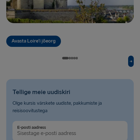
Gdynia → Karlskrona
Holyhead → Dublin
Liverpool → Belfast
Avasta Loire'i jõeorg
Cairnryan → Belfast
Harwich → Hook of Holland
Fishguard → Rosslare
Trelleborg → Rostock
Tellige meie uudiskiri
Kiel → Gothenburg
Olge kursis värskete uudiste, pakkumiste ja
Gothenburg → Frederikshavn
reisisoovitustega
Halmstad → Grenaa
E-posti aadress
Karlskrona → Gdynia