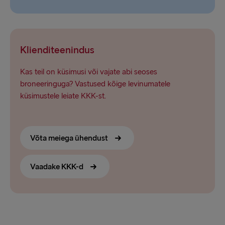
Klienditeenindus
Kas teil on küsimusi või vajate abi seoses
broneeringuga? Vastused kõige levinumatele
küsimustele leiate KKK-st.
Võta meiega ühendust
Vaadake KKK-d