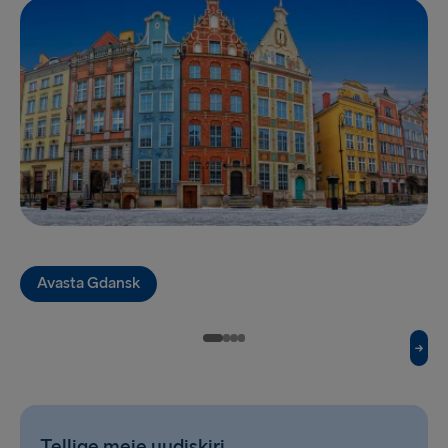
Halmstad → Grenaa
Karlskrona → Gdynia
Dublin → Holyhead
Belfast → Liverpool
Belfast → Cairnryan
Hook of Holland → Harwich
Rosslare → Fishguard
Avasta Gdansk
Tellige meie uudiskiri