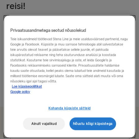
reisi!
Eraldatud koht!
Privaatsusandmetega seotud nõusolekud
Ametliku nimega Poola Vabariik on kaunis kodu arvukatele
Teie isikuandmeid töötlevad Stena Line ja meie usaldusväärsed partnerid, nagu
linnadele, mitmekülgsetele maismaa- ja merevaadetele ning
Google ja Facebook. Küpsiste ja muu sarnase tehnoloogia abil salvestatakse
teie arvutis olevat teavet ja pääsetakse sellele juurde, et pakkuda
Euroopas tuntud oma sooja vastuvõtu poolest. Seilake
isikupärastatud reklaame ning teha sisuturunduse analüüsi ja koostada
meiega Rootsist Karlskronast
Gdyniasse
ja teie esimene
statistikat. Kasutame teie sirvimisajalugu ja oste, et leida Google'is ja
Facebookis reklaamimiseks sarnaseid kliente. Privaatsussätete haldamise
peatuspunkt reisil saab kindlasti olema meeldejääv …
kaudu saate otsustada, kellel peaks olema lubatud teie andmeid kasutada ja
millised töötlemise eesmärgid lubate. Saate oma sätteid alati muuta või oma
Poola...
nõusoleku igal ajal tagasi võtta.
Loe küpsisepoliitikat
Google policy
Loe rohkem
Kohanda küpsiste sätteid
Alates 92.50€
üks suund, auto ja juhi eest
Ainult vajalikud
Nõustu kõigi küpsistega