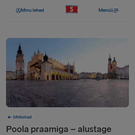
Minu lehed
Menüü
Sihtkohad
Poola praamiga – alustage