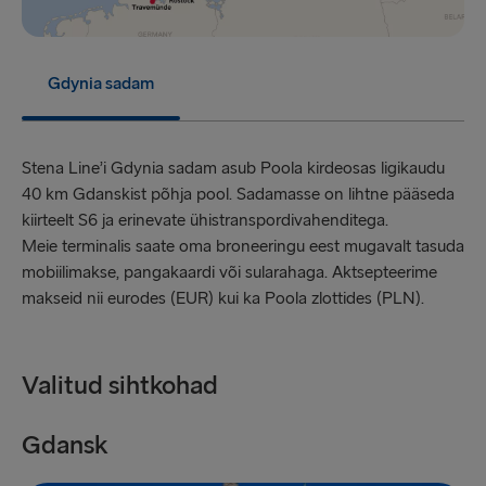
Gothenburg → Kiel
Frederikshavn → Gothenburg
Gdynia sadam
Grenaa → Halmstad
Gdynia → Karlskrona
Stena Line’i Gdynia sadam asub Poola kirdeosas ligikaudu
Holyhead → Dublin
40 km Gdanskist põhja pool. Sadamasse on lihtne pääseda
Liverpool → Belfast
kiirteelt S6 ja erinevate ühistranspordivahenditega.
Meie terminalis saate oma broneeringu eest mugavalt tasuda
Cairnryan → Belfast
mobiilimakse, pangakaardi või sularahaga. Aktsepteerime
makseid nii eurodes (EUR) kui ka Poola zlottides (PLN).
Harwich → Hook of Holland
Fishguard → Rosslare
Valitud sihtkohad
Trelleborg → Rostock
Kiel → Gothenburg
Gdansk
G
Gothenburg → Frederikshavn