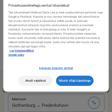
Privaatsusandmetega seotud nõusolekud
Åre on traditsiooniline mägiküla, kuid
Teie isikuandmeid töötlevad Stena Line ja meie usaldusväärsed partnerid, nagu
suusatamisvõimaluste, ostukeskuste, restoranide ja
Google ja Facebook. Küpsiste ja muu sarnase tehnoloogia abil salvestatakse
baaride poolest tõeliselt metropoliitse hõnguga.
teie arvutis olevat teavet ja pääsetakse sellele juurde, et pakkuda
isikupärastatud reklaame ning teha sisuturunduse analüüsi ja koostada
statistikat. Kasutame teie sirvimisajalugu ja oste, et leida Google'is ja
Seal asuvad Rootsi kõrgeimad mäed ja mägikuurortid
Facebookis reklaamimiseks sarnaseid kliente. Privaatsussätete haldamise
ning kuigi see on tunnustatud oma suurepäraste
kaudu saate otsustada, kellel peaks olema lubatud teie andmeid kasutada ja
millised töötlemise eesmärgid lubate. Saate oma sätteid alati muuta või oma
nõlvade poolest, ei ole Åre üksnes talvekuurort, vaid
nõusoleku igal ajal tagasi võtta.
aasta läbi külastatav...
Loe küpsisepoliitikat
Google policy
Loe rohkem
Kohanda küpsiste sätteid
Alates 99.60€
Ainult vajalikud
Nõustu kõigi küpsistega
üks suund, auto ja juhi eest
Marsruut
Gothenburg → Frederikshavn