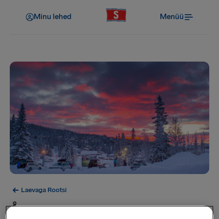
Minu lehed
Menüü
Laevaga Rootsi
Åre