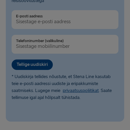
reisisoovitustega
Karlskrona → Gdynia
Dublin → Holyhead
E-posti aadress
Belfast → Liverpool
Belfast → Cairnryan
Telefoninumber (valikuline)
Hook of Holland → Harwich
Rosslare → Fishguard
Tellige uudiskiri
* Uudiskirja tellides nõustute, et Stena Line kasutab
teie e-posti aadressi uudiste ja eripakkumiste
saatmiseks. Lugege meie
privaatsuspoliitikat
. Saate
tellimuse igal ajal hõlpsalt tühistada.