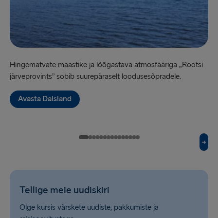
Grenaa → Halmstad
Gdynia → Karlskrona
Holyhead → Dublin
Hingematvate maastike ja lõõgastava atmosfääriga „Rootsi
Ro
Liverpool → Belfast
järveprovints” sobib suurepäraselt loodusesõpradele.
Bo
Cairnryan → Belfast
Avasta Dalsland
Harwich → Hook of Holland
Fishguard → Rosslare
Trelleborg → Rostock
Kiel → Gothenburg
Gothenburg → Frederikshavn
Tellige meie uudiskiri
Halmstad → Grenaa
Olge kursis värskete uudiste, pakkumiste ja