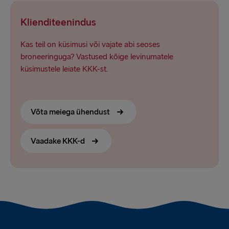
Klienditeenindus
Kas teil on küsimusi või vajate abi seoses
broneeringuga? Vastused kõige levinumatele
küsimustele leiate KKK-st.
Võta meiega ühendust
Vaadake KKK-d