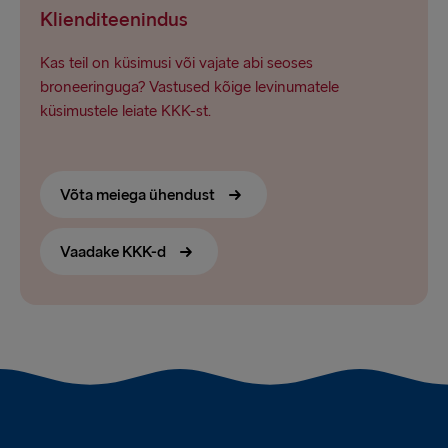
Klienditeenindus
Kas teil on küsimusi või vajate abi seoses
broneeringuga? Vastused kõige levinumatele
küsimustele leiate KKK-st.
Võta meiega ühendust
Vaadake KKK-d