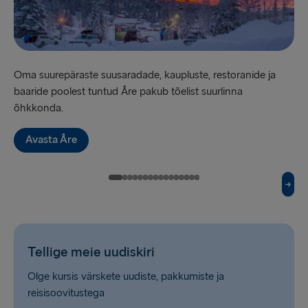
Gdynia → Karlskrona
Holyhead → Dublin
Oma suurepäraste suusaradade, kaupluste, restoranide ja
Hi
Liverpool → Belfast
baaride poolest tuntud Åre pakub tõelist suurlinna
jä
Cairnryan → Belfast
õhkkonda.
Harwich → Hook of Holland
Avasta Åre
Fishguard → Rosslare
Trelleborg → Rostock
Kiel → Gothenburg
Gothenburg → Frederikshavn
Tellige meie uudiskiri
Halmstad → Grenaa
Olge kursis värskete uudiste, pakkumiste ja
reisisoovitustega
Karlskrona → Gdynia