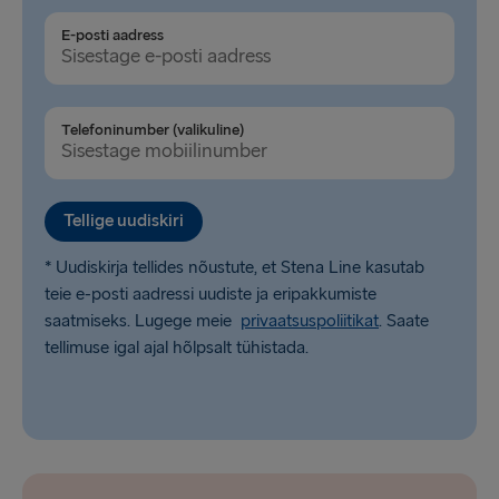
Dublin → Holyhead
E-posti aadress
Belfast → Liverpool
Belfast → Cairnryan
Telefoninumber (valikuline)
Hook of Holland → Harwich
Rosslare → Fishguard
Tellige uudiskiri
* Uudiskirja tellides nõustute, et Stena Line kasutab
teie e-posti aadressi uudiste ja eripakkumiste
saatmiseks. Lugege meie
privaatsuspoliitikat
. Saate
tellimuse igal ajal hõlpsalt tühistada.