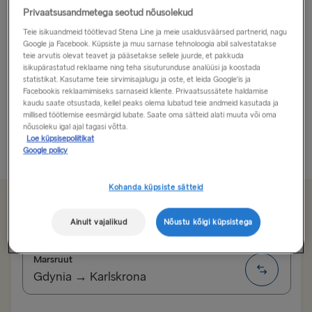
Privaatsusandmetega seotud nõusolekud
Avastage Kalmar - üks meie kõigi aegade lemmikuid!
Teie isikuandmeid töötlevad Stena Line ja meie usaldusväärsed partnerid, nagu
Google ja Facebook. Küpsiste ja muu sarnase tehnoloogia abil salvestatakse
Kauni ajaloolise linnana, milles on tunda rannikulinna
teie arvutis olevat teavet ja pääsetakse sellele juurde, et pakkuda
isikupärastatud reklaame ning teha sisuturunduse analüüsi ja koostada
hõngu, pole Kalmar vaid lihtsalt reisisihtkoht: see on
statistikat. Kasutame teie sirvimisajalugu ja oste, et leida Google'is ja
ajarännak. Arhitektuur ja vanalinn sulanduvad
Facebookis reklaamimiseks sarnaseid kliente. Privaatsussätete haldamise
kaudu saate otsustada, kellel peaks olema lubatud teie andmeid kasutada ja
kaasaegsete hoonete ka moodsate majutusasutustega,
millised töötlemise eesmärgid lubate. Saate oma sätteid alati muuta või oma
et tuua teieni mõlemast maailmast parim...
nõusoleku igal ajal tagasi võtta.
Loe küpsisepoliitikat
Loe rohkem
Google policy
Kohanda küpsiste sätteid
Alates 92.50€
üks suund, auto ja juhi eest
Ainult vajalikud
Nõustu kõigi küpsistega
Marsruut
Gdynia → Karlskrona