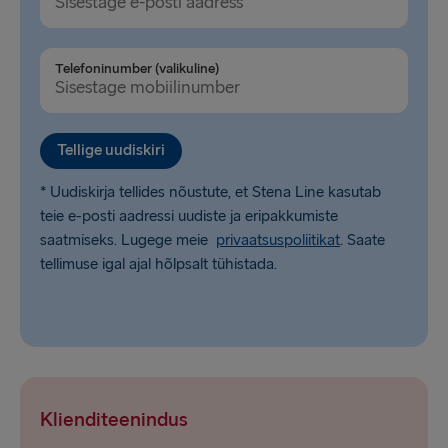
Dublin → Holyhead
Belfast → Liverpool
Telefoninumber (valikuline)
Belfast → Cairnryan
Hook of Holland → Harwich
Tellige uudiskiri
Rosslare → Fishguard
* Uudiskirja tellides nõustute, et Stena Line kasutab
teie e-posti aadressi uudiste ja eripakkumiste
saatmiseks. Lugege meie
privaatsuspoliitikat
. Saate
tellimuse igal ajal hõlpsalt tühistada.
Klienditeenindus