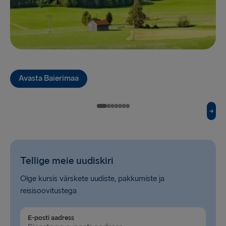
Gdynia → Karlskrona
Holyhead → Dublin
Liverpool → Belfast
Cairnryan → Belfast
Avasta Baierimaa
Harwich → Hook of Holland
Fishguard → Rosslare
Trelleborg → Rostock
Kiel → Gothenburg
Tellige meie uudiskiri
Gothenburg → Frederikshavn
Olge kursis värskete uudiste, pakkumiste ja
reisisoovitustega
Halmstad → Grenaa
E-posti aadress
Karlskrona → Gdynia