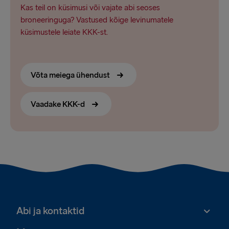
Kas teil on küsimusi või vajate abi seoses
broneeringuga? Vastused kõige levinumatele
küsimustele leiate KKK-st.
Võta meiega ühendust
Vaadake KKK-d
Abi ja kontaktid