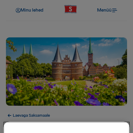
Minu lehed
Menüü
Laevaga Saksamaale
Lübeck