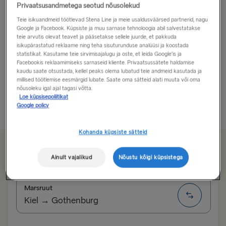
Privaatsusandmetega seotud nõusolekud
Põhja-Saksamaal asuv Lübeck on väga vana
Teie isikuandmeid töötlevad Stena Line ja meie usaldusväärsed partnerid, nagu
hansalinn, mida nimetati Hansa Liidu kuningannaks.
Google ja Facebook. Küpsiste ja muu sarnase tehnoloogia abil salvestatakse
teie arvutis olevat teavet ja pääsetakse sellele juurde, et pakkuda
isikupärastatud reklaame ning teha sisuturunduse analüüsi ja koostada
See on külastuseks meeldiv paik, kus domineerivad
statistikat. Kasutame teie sirvimisajalugu ja oste, et leida Google'is ja
Facebookis reklaamimiseks sarnaseid kliente. Privaatsussätete haldamise
keskaegne õhkkond, tellistest gooti arhitektuur ning
kaudu saate otsustada, kellel peaks olema lubatud teie andmeid kasutada ja
ajaloolised ja kultuurilised atraktsioonid. Lübeckisse
on
millised töötlemise eesmärgid lubate. Saate oma sätteid alati muuta või oma
lihtne jõuda, kui reisite praamiga Göteborgist Kieli või...
nõusoleku igal ajal tagasi võtta.
Loe küpsisepoliitikat
Google policy
Loe rohkem
Kohanda küpsiste sätteid
Alates 183.10€
üheotsapileti eest autole, juhile ja kajutile
Ainult vajalikud
Nõustu kõigi küpsistega
Marsruut
Kiel → Gothenburg