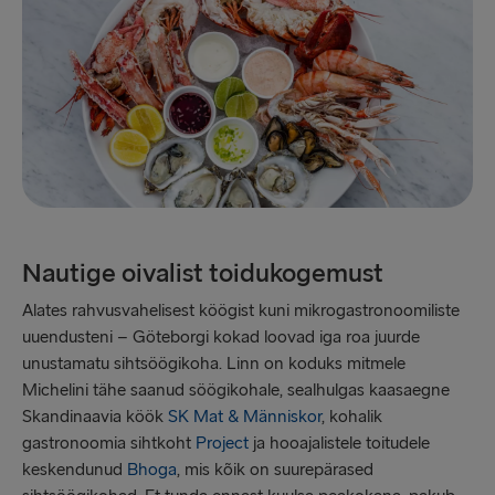
Nautige oivalist toidukogemust
Alates rahvusvahelisest köögist kuni mikrogastronoomiliste
uuendusteni – Göteborgi kokad loovad iga roa juurde
unustamatu sihtsöögikoha. Linn on koduks mitmele
Michelini tähe saanud söögikohale, sealhulgas kaasaegne
Skandinaavia köök
SK Mat & Människor
, kohalik
gastronoomia sihtkoht
Project
ja hooajalistele toitudele
keskendunud
Bhoga
, mis kõik on suurepärased