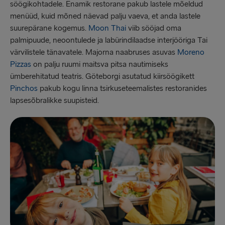
söögikohtadele. Enamik restorane pakub lastele mõeldud
menüüd, kuid mõned näevad palju vaeva, et anda lastele
suurepärane kogemus.
Moon Thai
viib sööjad oma
palmipuude, neoontulede ja labürindilaadse interjööriga Tai
värvilistele tänavatele. Majorna naabruses asuvas
Moreno
Pizzas
on palju ruumi maitsva pitsa nautimiseks
ümberehitatud teatris. Göteborgi asutatud kiirsöögikett
Pinchos
pakub kogu linna tsirkuseteemalistes restoranides
lapsesõbralikke suupisteid.