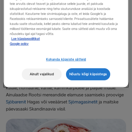
teie arvutis olevat teavet ja pääsetakse sellele juurde, et pakkuda
isikupärastatud reklaame ning teha sisuturunduse analüüsi ja koostada
statistikat. Kasutame teie sirvimisajalugu ja oste, et leida Google'is ja
Facebookis reklaamimiseks sarnaseid kliente. Privaatsussätete haldamise
kaudu saate otsustada, kellel peaks olema lubatud teie andmeid kasutada ja
millised töötlemise eesmärgid lubate. Saate oma sätteid alati muuta või oma
nõusoleku igal ajal tagasi võtta.
Loe küpsisepoliitikat
Google policy
Nautige Euroopa parimaid mereande
Göteborg on oma mereäärse asukoha, elavate kalaturgude
Kohanda küpsiste sätteid
ja leidlike kokkade rohkusega üks parimaid kohti Euroopas
mereandide nautimiseks. Kogu linnast leiate kaasaegseid ja
Ainult vajalikud
Nõustu kõigi küpsistega
rahvusvahelisi toitusid, mis on keskendunud krevettidele,
kalale, homaarile, vähile, kammkarpidele ja paljule muule.
Ainulaadse Rootsi mereandide elamuse saamiseks proovige
Sjöbarenit
Hagas või veeäärset
Sjömagasinetit
ja maitske
päevasaaki Skandinaavia viisil.