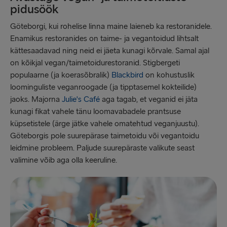
pidusöök
Göteborgi, kui rohelise linna maine laieneb ka restoranidele.
Enamikus restoranides on taime- ja vegantoidud lihtsalt
kättesaadavad ning neid ei jäeta kunagi kõrvale. Samal ajal
on kõikjal vegan/taimetoidurestoranid. Stigbergeti
populaarne (ja koerasõbralik)
Blackbird
on kohustuslik
loominguliste veganroogade (ja tipptasemel kokteilide)
jaoks. Majorna
Julie's Café
aga tagab, et veganid ei jäta
kunagi fikat vahele tänu loomavabadele prantsuse
küpsetistele (ärge jätke vahele omatehtud veganjuustu).
Göteborgis pole suurepärase taimetoidu või vegantoidu
leidmine probleem. Paljude suurepäraste valikute seast
valimine võib aga olla keeruline.