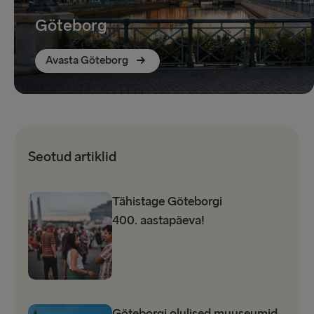
Göteborg
Avasta Göteborg
Seotud artiklid
Tähistage Göteborgi
400. aastapäeva!
Göteborgi olulised muuseumid