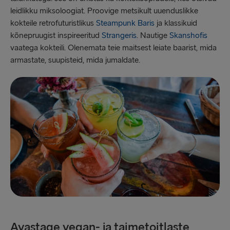
leidlikku miksoloogiat. Proovige metsikult uuenduslikke
kokteile retrofuturistlikus
Steampunk Baris
ja klassikuid
kõnepruugist inspireeritud
Strangeris
. Nautige
Skanshofis
vaatega kokteili. Olenemata teie maitsest leiate baarist, mida
armastate, suupisteid, mida jumaldate.
Avastage vegan- ja taimetoitlaste