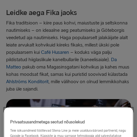
Leidke aega Fika jaoks
Fika traditsioon – kiire paus kohvi, maiustuste ja seltskonna
nautimiseks – on ideaalne aeg peatumiseks ja Göteborgis
veedetud aja nautimiseks. Haga populaarselt jalakäijate alalt
leiate arvukalt kohvikuid kiireks fikaks, millest ükski pole
populaarsem kui
Café Husaren
– koduks väga palju
pildistatud hiiglaslikule kanelbullarile (kaneelisaiale).
Da
Matteo
pakub oma Magasinsgatani kohvikus ja kahes muus
kohas moodsat fikat, samas kui puristid soovivad külastada
Ahlströms Konditorit
, mille välihoov on olnud lemmikkohaks
juba üle sajandi.
Privaatsusandmetega seotud nõusolekud
Teie isikuandmeid töötlevad Stena Line ja meie usaldusväärsed partnerid, nagu
Google ja Facebook. Küpsiste ja muu sarnase tehnoloogia abil salvestatakse