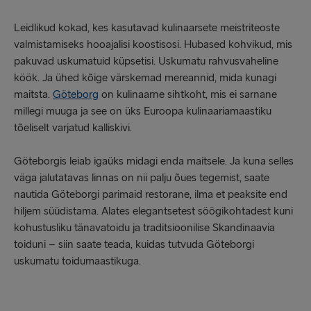
Leidlikud kokad, kes kasutavad kulinaarsete meistriteoste
valmistamiseks hooajalisi koostisosi. Hubased kohvikud, mis
pakuvad uskumatuid küpsetisi. Uskumatu rahvusvaheline
köök. Ja ühed kõige värskemad mereannid, mida kunagi
maitsta.
Göteborg
on kulinaarne sihtkoht, mis ei sarnane
millegi muuga ja see on üks Euroopa kulinaariamaastiku
tõeliselt varjatud kalliskivi.
Göteborgis leiab igaüks midagi enda maitsele. Ja kuna selles
väga jalutatavas linnas on nii palju õues tegemist, saate
nautida Göteborgi parimaid restorane, ilma et peaksite end
hiljem süüdistama. Alates elegantsetest söögikohtadest kuni
kohustusliku tänavatoidu ja traditsioonilise Skandinaavia
toiduni – siin saate teada, kuidas tutvuda Göteborgi
uskumatu toidumaastikuga.