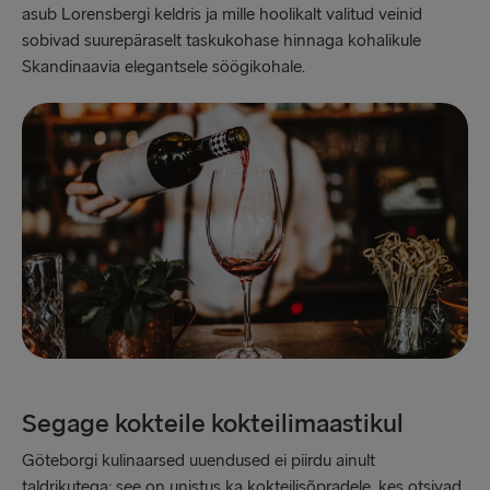
asub Lorensbergi keldris ja mille hoolikalt valitud veinid
sobivad suurepäraselt taskukohase hinnaga kohalikule
Skandinaavia elegantsele söögikohale.
Segage kokteile kokteilimaastikul
Göteborgi kulinaarsed uuendused ei piirdu ainult
taldrikutega: see on unistus ka kokteilisõpradele, kes otsivad