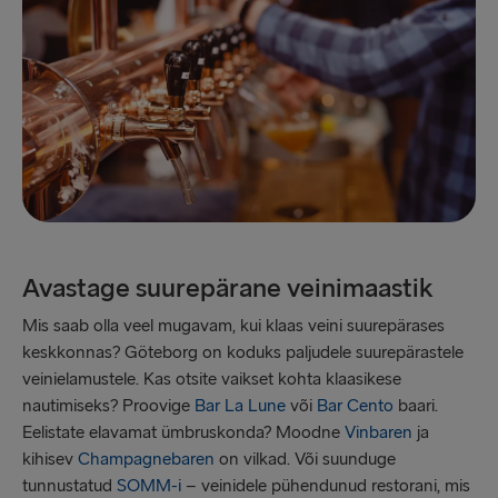
Avastage suurepärane veinimaastik
Mis saab olla veel mugavam, kui klaas veini suurepärases
keskkonnas? Göteborg on koduks paljudele suurepärastele
veinielamustele. Kas otsite vaikset kohta klaasikese
nautimiseks? Proovige
Bar La Lune
või
Bar Cento
baari.
Eelistate elavamat ümbruskonda? Moodne
Vinbaren
ja
kihisev
Champagnebaren
on vilkad. Või suunduge
tunnustatud
SOMM-i
– veinidele pühendunud restorani, mis