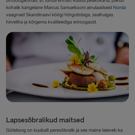
sihtsöögikohad. Et tunda ennast kuulsa peakokana, pakub
kohalik kangelane Marcus Samuelssoni ainulaadseid
Norda
vaagnaid Skandinaavi köögi hõrgutistega, sealhulgas
hirveliha ja kõrgema kvaliteediga eriroogasid.
Lapsesõbralikud maitsed
Göteborg on kuulsalt peresõbralik ja see maine laieneb ka