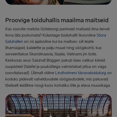
Proovige toiduhallis maailma maitseid
Kas soovite maitsta Göteborgi parimaid maitseid ilma tervet
linna läbi jooksmata? Külastage toiduhalli! Ikooniline
Stora
Saluhallen
on nii ajalooline kui ka maitsev: siit leiate
lihamüüjaid, kalalette ja palju muud ning söögikohti, kus
serveeritakse Skandinaavia, Itaalia, Vietnami jm toite.
Keskosas asuv Saluhall Briggen pakub laias valikus kiireid
suupisteid (falafel ja puuküttega valmistatud pitsa on väga
soovitatavad). Ülimalt stiilne
Lindholmeni tänavatoiduturg
on
koduks pidevalt vahelduvatele söögiautodele, mis pakuvad
tõeliselt leidlikke roogi koos kohaliku õlle ja elava muusikaga.