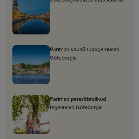
Parimad vabaõhukogemused
Göteborgis
Parimad peresõbralikud
tegevused Göteborgis