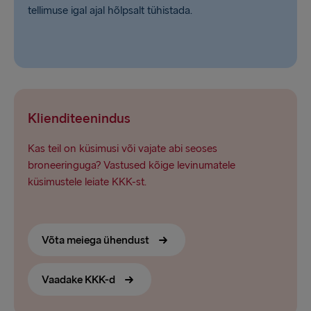
tellimuse igal ajal hõlpsalt tühistada.
Klienditeenindus
Kas teil on küsimusi või vajate abi seoses
broneeringuga? Vastused kõige levinumatele
küsimustele leiate KKK-st.
Võta meiega ühendust
Vaadake KKK-d