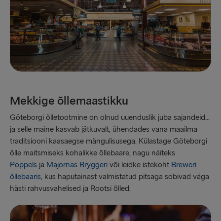
Mekkige õllemaastikku
Göteborgi õlletootmine on olnud uuenduslik juba sajandeid...
ja selle maine kasvab jätkuvalt, ühendades vana maailma
traditsiooni kaasaegse mängulisusega. Külastage Göteborgi
õlle maitsmiseks kohalikke õllebaare, nagu näiteks
Poppels
ja
Majornas Bryggeri
või leidke istekoht
Breweri
õllebaaris
, kus haputainast valmistatud pitsaga sobivad väga
hästi rahvusvahelised ja Rootsi õlled.