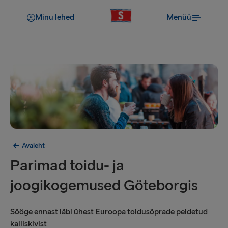
Minu lehed
Menüü
Avaleht
Parimad toidu- ja
joogikogemused Göteborgis
Sööge ennast läbi ühest Euroopa toidusõprade peidetud
kalliskivist