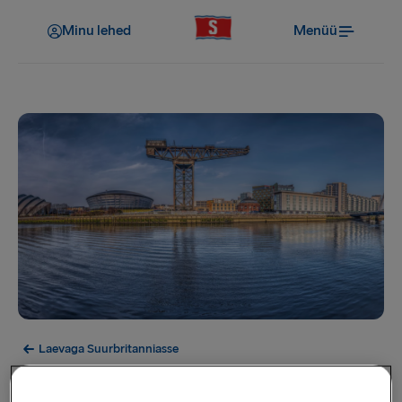
Minu lehed
Menüü
Laevaga Suurbritanniasse
Glasgow