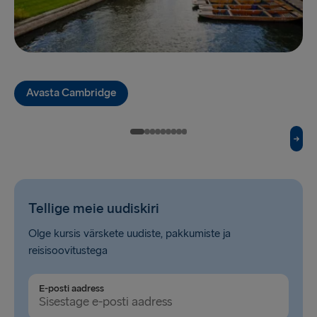
Gdynia → Karlskrona
Holyhead → Dublin
Liverpool → Belfast
Avasta Cambridge
Cairnryan → Belfast
Harwich → Hook of Holland
Fishguard → Rosslare
Trelleborg → Rostock
Tellige meie uudiskiri
Kiel → Gothenburg
Olge kursis värskete uudiste, pakkumiste ja
Gothenburg → Frederikshavn
reisisoovitustega
Halmstad → Grenaa
E-posti aadress
Karlskrona → Gdynia