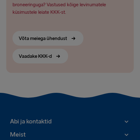
broneeringuga? Vastused kõige levinumatele
küsimustele leiate KKK-st.
Võta meiega ühendust
Vaadake KKK-d
Abi ja kontaktid
Meist