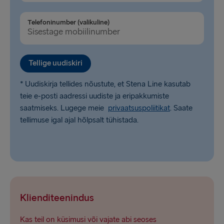
Dublin → Holyhead
Telefoninumber (valikuline)
Belfast → Liverpool
Belfast → Cairnryan
Tellige uudiskiri
Hook of Holland → Harwich
* Uudiskirja tellides nõustute, et Stena Line kasutab
Rosslare → Fishguard
teie e-posti aadressi uudiste ja eripakkumiste
saatmiseks. Lugege meie
privaatsuspoliitikat
. Saate
tellimuse igal ajal hõlpsalt tühistada.
Klienditeenindus
Kas teil on küsimusi või vajate abi seoses